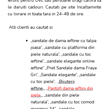
ieftini, pentru Dvs. sau persoane dragi carora sa
le daruiti cadouri. Cautati pe site Incaltaminte
cu livrare in toata tara in 24-48 de ore.
Alti clienti au cautat si:
„sandale de dama ieftine cu talpa
joasa”, „sandale cu platforma din
piele naturala”, „sandale cu toc
ieftine”, „sandale elegante online
ieftine” „Pret Sandale dama Fraya
Gri”, „Sandale elegante”, „sandale
cu toc piele”, „
Bijuterii
ieftine
„, „
Pantofi dama ieftini din
piele
„, „sandale din piele
naturala”, „sandale cu toc comod
marimea 34”, „sandale