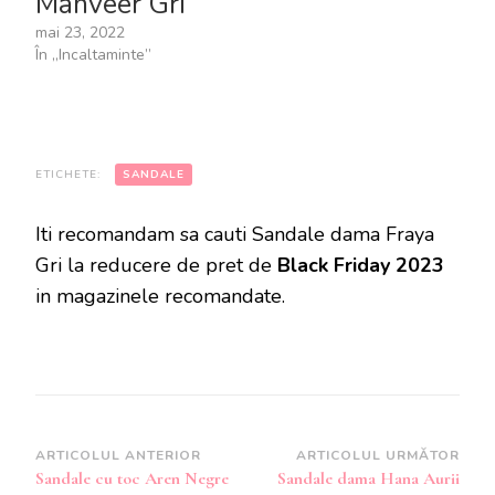
Manveer Gri
mai 23, 2022
În „Incaltaminte”
ETICHETE:
SANDALE
Iti recomandam sa cauti Sandale dama Fraya
Gri la reducere de pret de
Black Friday 2023
in magazinele recomandate.
Navigare
ARTICOLUL ANTERIOR
ARTICOLUL URMĂTOR
Sandale cu toc Aren Negre
Sandale dama Hana Aurii
în