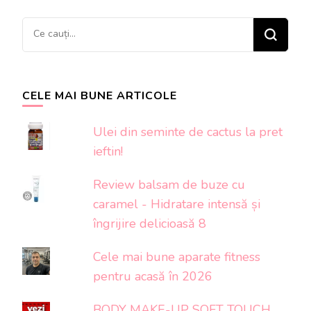
articole
Cauți
ceva?
CELE MAI BUNE ARTICOLE
Ulei din seminte de cactus la pret
ieftin!
Review balsam de buze cu
caramel - Hidratare intensă și
îngrijire delicioasă 8
Cele mai bune aparate fitness
pentru acasă în 2026
BODY MAKE-UP SOFT TOUCH