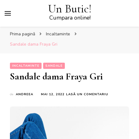
Un Butic!
Cumpara online!
Prima pagină
Incaltaminte
Sandale dama Fraya Gri
INCALTAMINTE
SANDALE
Sandale dama Fraya Gri
LA
de
ANDREEA
MAI 12, 2022
LASĂ UN COMENTARIU
SANDALE
DAMA
FRAYA
GRI