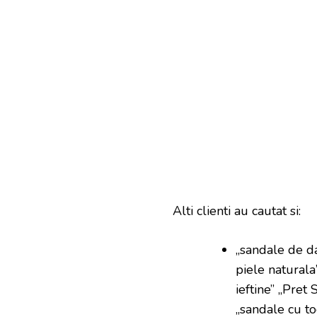
Alti clienti au cautat si:
„sandale de da
piele naturala
ieftine” „Pret
„sandale cu toc