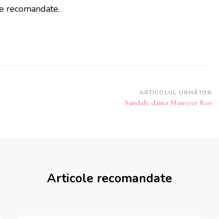
e recomandate.
ARTICOLUL URMĂTOR
Sandale dama Manveer Roz
Articole recomandate