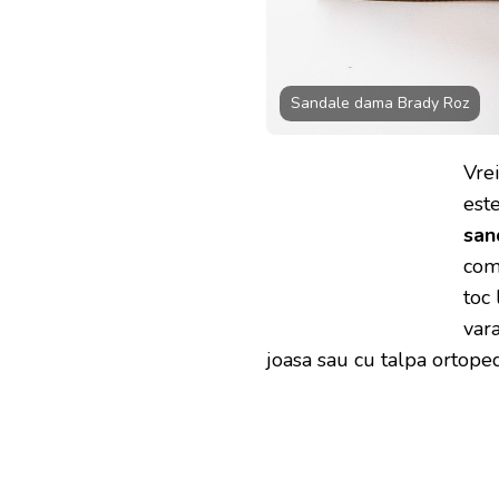
Sandale dama Brady Roz
Vrei
est
san
com
toc 
var
joasa sau cu talpa ortope