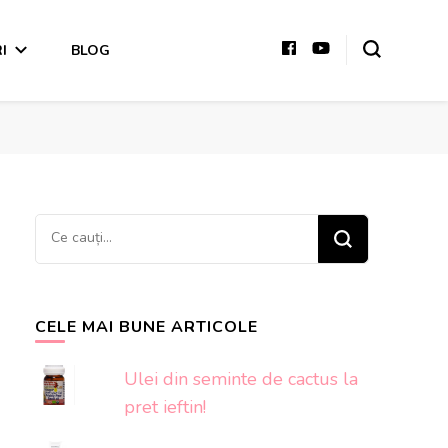
I
BLOG
Cauți
ceva?
CELE MAI BUNE ARTICOLE
Ulei din seminte de cactus la
pret ieftin!