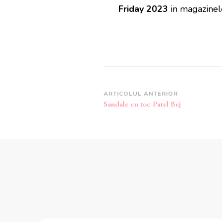
Friday 2023
in magazinel
Navigare
ARTICOLUL ANTERIOR
Sandale cu toc Patel Bej
în
articole