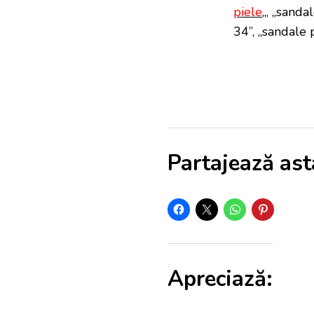
piele
„, „sanda
34”, „sandale 
Partajează ast
Apreciază: