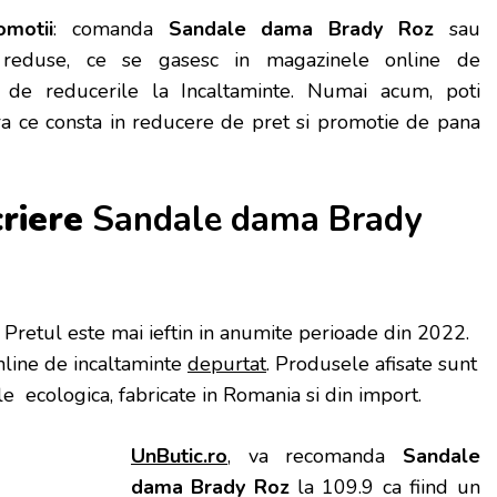
omotii
: comanda
Sandale dama Brady Roz
sau
i reduse, ce se gasesc in magazinele online de
ta de reducerile la Incaltaminte. Numai acum, poti
ra ce consta in reducere de pret si promotie de pana
criere
Sandale dama Brady
. Pretul este mai ieftin in anumite perioade
din 2022.
nline de incaltaminte
depurtat
. Produsele afisate sunt
le ecologica, fabricate in Romania si din import.
UnButic.ro
, va recomanda
Sandale
dama Brady Roz
la 109.9 ca fiind un