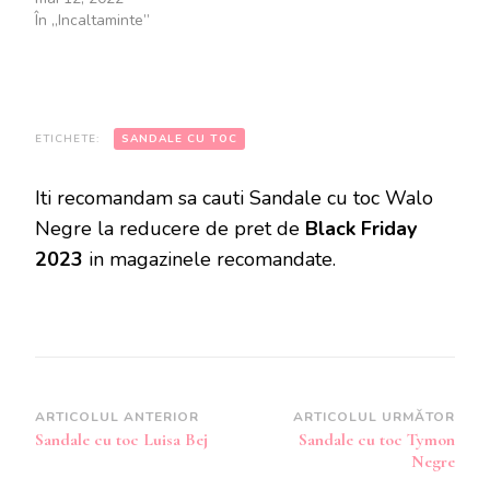
În „Incaltaminte”
ETICHETE:
SANDALE CU TOC
Iti recomandam sa cauti Sandale cu toc Walo
Negre la reducere de pret de
Black Friday
2023
in magazinele recomandate.
Navigare
ARTICOLUL ANTERIOR
ARTICOLUL URMĂTOR
Sandale cu toc Luisa Bej
Sandale cu toc Tymon
în
Negre
articole