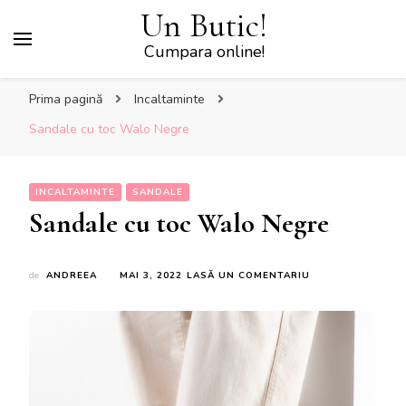
Un Butic!
Cumpara online!
Prima pagină
Incaltaminte
Sandale cu toc Walo Negre
INCALTAMINTE
SANDALE
Sandale cu toc Walo Negre
LA
de
ANDREEA
MAI 3, 2022
LASĂ UN COMENTARIU
SANDALE
CU
TOC
WALO
NEGRE