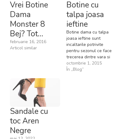
Vrei Botine
Botine cu
Dama
talpa joasa
Monster 8
ieftine
Bej? Tot…
Botine dama cu talpa
joasa ieftine sunt
februarie 16, 2016
incaltarile potrivite
Articol similar
pentru sezonul ce face
trecerea dintre vara si
iarna. O plimbare pe
octombrie 1, 2015
aleile parcului printre
În „Blog”
frunzele ruginii, purtand
o pereche de botine din
piele cu talpa joasa, iti
da o senzatie extrem de
placuta. Aceste incaltari
se pot asorta la orice…
Sandale cu
toc Aren
Negre
mai 12, 2022