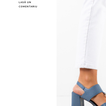
LASĂ UN
LA
COMENTARIU
SANDALE
CU
TOC
CLINE
ALBASTRE