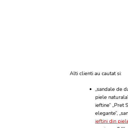
Alti clienti au cautat si:
„sandale de da
piele naturala
ieftine” „Pret
elegante”, „san
ieftini din piel