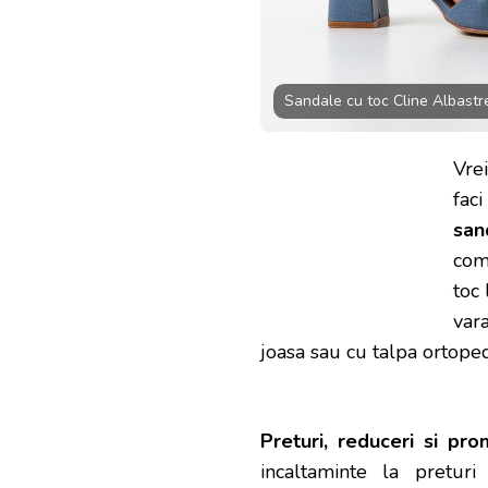
Sandale cu toc Cline Albastr
Vrei
faci
san
com
toc 
var
joasa sau cu talpa ortope
Preturi, reduceri si pro
incaltaminte la pretur