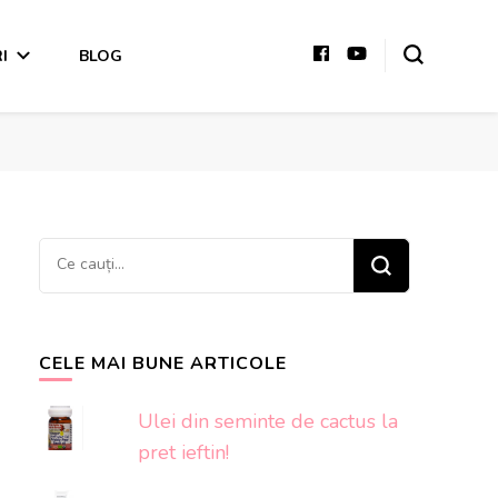
I
BLOG
Cauți
ceva?
CELE MAI BUNE ARTICOLE
Ulei din seminte de cactus la
pret ieftin!