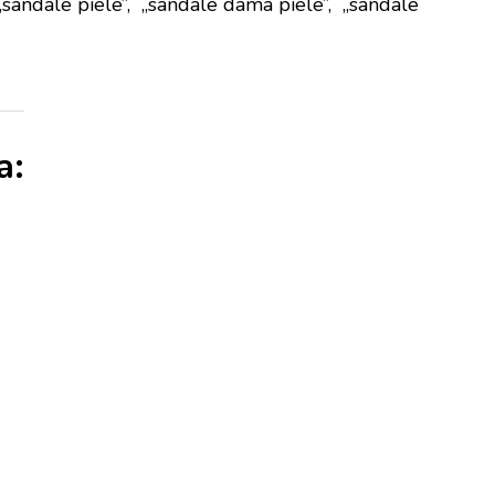
„sandale piele”, „sandale dama piele”, „sandale
a: