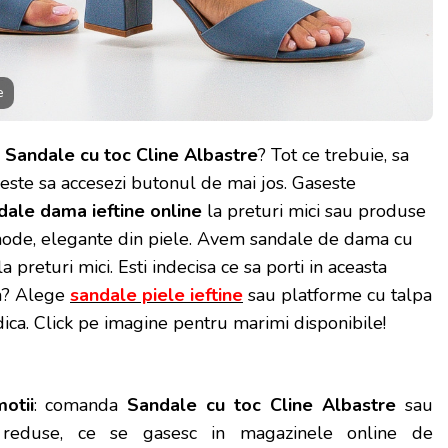
e
Sandale cu toc Cline Albastre
? Tot ce trebuie, sa
 este sa accesezi butonul de mai jos. Gaseste
dale dama ieftine online
la preturi mici sau produse
ode, elegante din piele. Avem sandale de dama cu
la preturi mici. Esti indecisa ce sa porti in aceasta
a? Alege
sandale piele ieftine
sau platforme cu talpa
dica. Click pe imagine pentru marimi disponibile!
motii
: comanda
Sandale cu toc Cline Albastre
sau
i reduse, ce se gasesc in magazinele online de