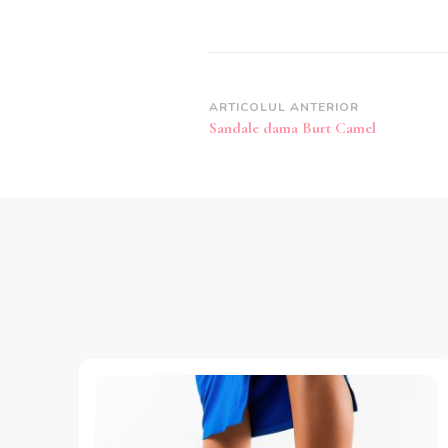
Navigare
ARTICOLUL ANTERIOR
Sandale dama Burt Camel
în
articole