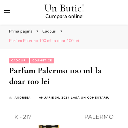
Un Butic!
Cumpara online!
Prima pagină
Cadouri
Parfum Palermo 100 ml la doar 100 lei
CADOURI
COSMETICE
Parfum Palermo 100 ml la
doar 100 lei
LA
de
ANDREEA
IANUARIE 30, 2024
LASĂ UN COMENTARIU
PARFUM
PALERMO
100
ML
LA