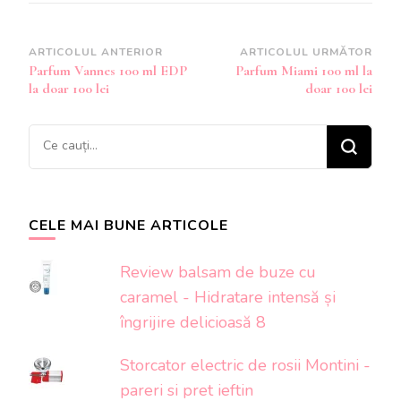
Navigare
ARTICOLUL ANTERIOR
ARTICOLUL URMĂTOR
Parfum Vannes 100 ml EDP
Parfum Miami 100 ml la
în
la doar 100 lei
doar 100 lei
articole
Cauți
ceva?
CELE MAI BUNE ARTICOLE
Review balsam de buze cu
caramel - Hidratare intensă și
îngrijire delicioasă 8
Storcator electric de rosii Montini -
pareri si pret ieftin