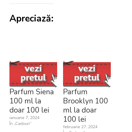
Apreciază:
Parfum Siena
Parfum
100 ml la
Brooklyn 100
doar 100 lei
ml la doar
100 lei
ianuarie 7, 2024
În „Cadouri”
februarie 27, 2024