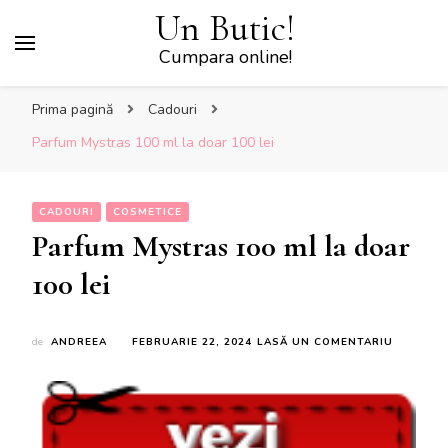
Un Butic!
Cumpara online!
Prima pagină
Cadouri
Parfum Mystras 100 ml la doar 100 lei
CADOURI
COSMETICE
Parfum Mystras 100 ml la doar
100 lei
LA
de
ANDREEA
FEBRUARIE 22, 2024
LASĂ UN COMENTARIU
PARFUM
MYSTRA
100
ML
LA