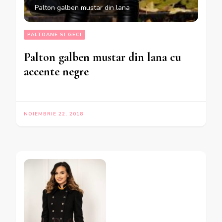
Palton galben mustar din lana
PALTOANE SI GECI
Palton galben mustar din lana cu
accente negre
NOIEMBRIE 22, 2018