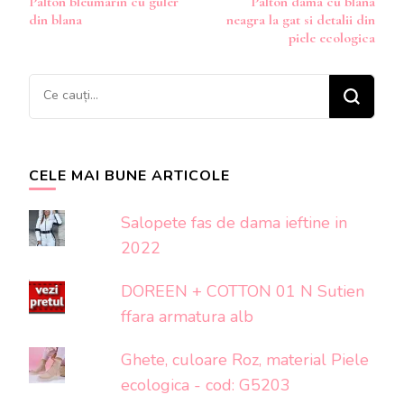
Palton bleumarin cu guler
Palton dama cu blana
în
din blana
neagra la gat si detalii din
articole
piele ecologica
Cauți
ceva?
CELE MAI BUNE ARTICOLE
Salopete fas de dama ieftine in
2022
DOREEN + COTTON 01 N Sutien
ffara armatura alb
Ghete, culoare Roz, material Piele
ecologica - cod: G5203