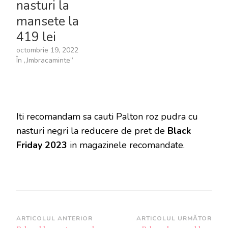
nasturi la
mansete la
419 lei
octombrie 19, 2022
În „Imbracaminte”
Iti recomandam sa cauti Palton roz pudra cu
nasturi negri la reducere de pret de
Black
Friday 2023
in magazinele recomandate.
Navigare
ARTICOLUL ANTERIOR
ARTICOLUL URMĂTOR