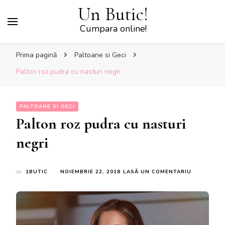
Un Butic!
Cumpara online!
Prima pagină
Paltoane si Geci
Palton roz pudra cu nasturi negri
PALTOANE SI GECI
Palton roz pudra cu nasturi
negri
LA
de
1BUTIC
NOIEMBRIE 22, 2018
LASĂ UN COMENTARIU
PALTON
ROZ
PUDRA
CU
NASTURI