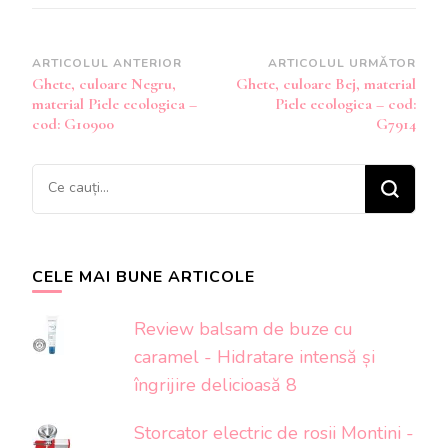
Navigare
ARTICOLUL ANTERIOR
ARTICOLUL URMĂTOR
Ghete, culoare Negru,
Ghete, culoare Bej, material
în
material Piele ecologica –
Piele ecologica – cod:
articole
cod: G10900
G7914
Cauți
ceva?
CELE MAI BUNE ARTICOLE
Review balsam de buze cu
caramel - Hidratare intensă și
îngrijire delicioasă 8
Storcator electric de rosii Montini -