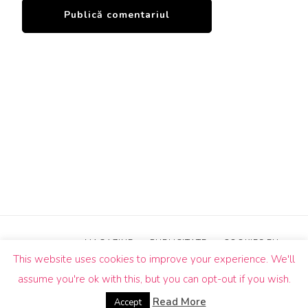
MAGAZINE
PUBLICITATE
COOKIES EU
This website uses cookies to improve your experience. We'll
© Drepturi de autor2026
Un Butic!
. Toate drepturile sunt
assume you're ok with this, but you can opt-out if you wish.
rezervate.
Blossom Pin | Dezvoltată de
Blossom
Themes
.Propulsată de
WordPress
.
Read More
Accept