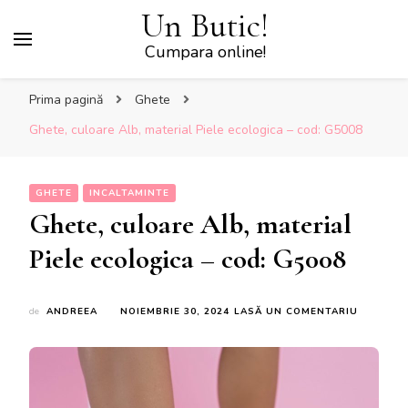
Un Butic!
Cumpara online!
Prima pagină
Ghete
Ghete, culoare Alb, material Piele ecologica – cod: G5008
GHETE
INCALTAMINTE
Ghete, culoare Alb, material
Piele ecologica – cod: G5008
LA
de
ANDREEA
NOIEMBRIE 30, 2024
LASĂ UN COMENTARIU
GHETE,
CULOARE
ALB,
MATERIA
PIELE