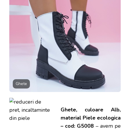
ECOLOGI
–
COD:
G5008
Ghete
Ghete, culoare Alb,
material Piele ecologica
– cod: G5008
– avem pe