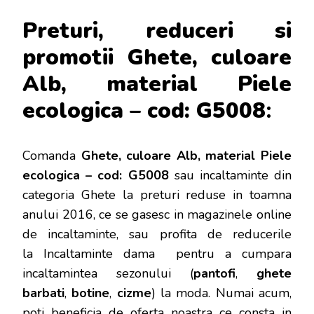
Preturi, reduceri si
promotii Ghete, culoare
Alb, material Piele
ecologica – cod: G5008
:
Comanda
Ghete, culoare Alb, material Piele
ecologica – cod: G5008
sau incaltaminte din
categoria Ghete la preturi reduse in toamna
anului 2016, ce se gasesc in magazinele online
de incaltaminte, sau profita de reducerile
la Incaltaminte dama pentru a cumpara
incaltamintea sezonului (
pantofi
,
ghete
barbati
,
botine
,
cizme
) la moda. Numai acum,
poti beneficia de oferta noastra ce consta in