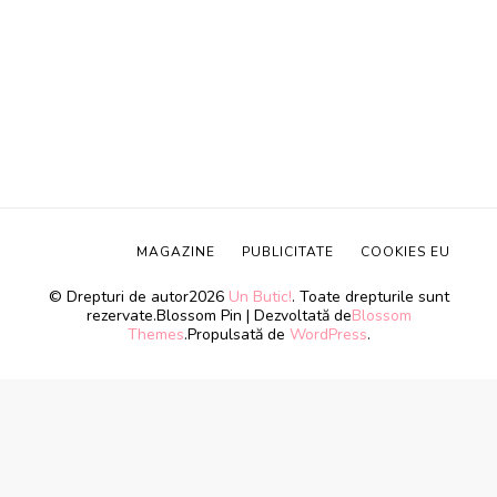
MAGAZINE
PUBLICITATE
COOKIES EU
© Drepturi de autor2026
Un Butic!
. Toate drepturile sunt
rezervate.
Blossom Pin | Dezvoltată de
Blossom
Themes
.Propulsată de
WordPress
.