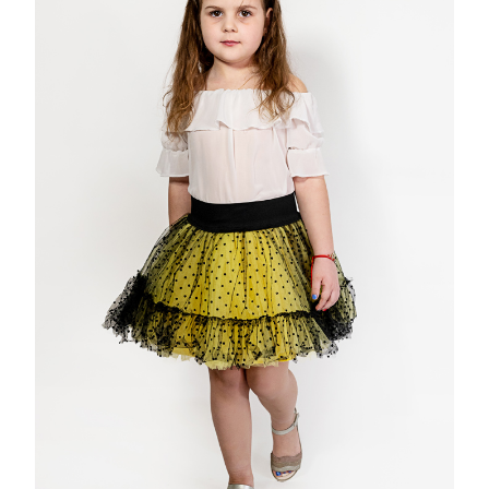
MALIKA
FASHION
LA
130
LEI