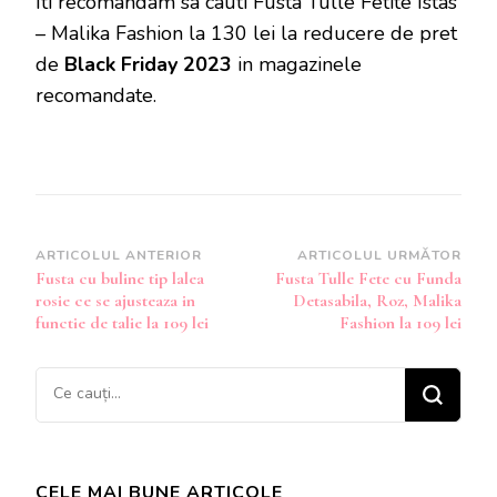
Iti recomandam sa cauti Fusta Tulle Fetite Istas
– Malika Fashion la 130 lei la reducere de pret
de
Black Friday 2023
in magazinele
recomandate.
Navigare
ARTICOLUL ANTERIOR
ARTICOLUL URMĂTOR
Fusta cu buline tip lalea
Fusta Tulle Fete cu Funda
în
rosie ce se ajusteaza in
Detasabila, Roz, Malika
articole
functie de talie la 109 lei
Fashion la 109 lei
Cauți
ceva?
CELE MAI BUNE ARTICOLE