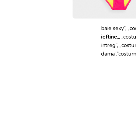
baie sexy”, „c
ieftine
„, „cos
intreg”, „cost
dama”,”costum