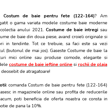
Costum de baie pentru fete (122-164)
? Am
gatit o gama variata modele costume baie moderne
 colectia anului 2021.
Costume de baie intregi
sau
tume de baie din doua piese, avand croieli originale si
ori in tendinte. Tot ce trebuie, sa faci este sa vezi
tul (butonul de mai jos). Gaseste Costume de baie la
turi mici online sau produse comode, elegante si
odele
costume de baie ieftine online
si
rochii de plaja
si deosebit de atragatoare!
otii
: comanda Costum de baie pentru fete (122-164)
gasesc in magazinele online sau profita de reducerile
cum, poti beneficia de oferta noastra ce consta in
otie de pana la 10%.