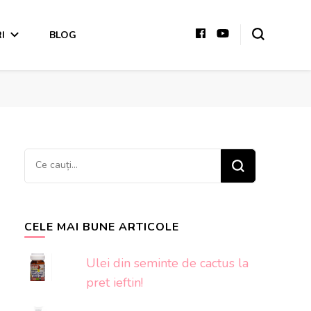
I
BLOG
Cauți
ceva?
CELE MAI BUNE ARTICOLE
Ulei din seminte de cactus la
pret ieftin!