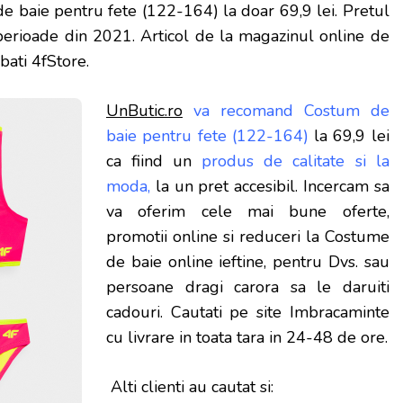
e baie pentru fete (122-164)
la doar 69,9 lei
. Pretul
 perioade
din 2021. Articol de la magazinul online de
ati 4fStore.
UnButic.ro
va recomand Costum de
baie pentru fete (122-164)
la 69,9 lei
ca fiind un
produs de calitate si la
moda,
la un pret accesibil. Incercam sa
va oferim cele mai bune oferte,
promotii online si reduceri la Costume
de baie online ieftine, pentru Dvs. sau
persoane dragi carora sa le daruiti
cadouri. Cautati pe site Imbracaminte
cu livrare in toata tara in 24-48 de ore.
Alti clienti au cautat si: