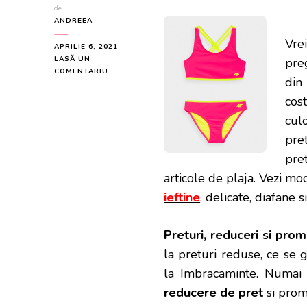
de
ANDREEA
Vrei
APRILIE 6, 2021
LASĂ UN
pre
LA
COMENTARIU
din
COSTUM
DE
cos
BAIE
cul
PENTRU
FETE
pre
(122-
pre
164)
articole de plaja. Vezi m
ieftine
, delicate, diafane 
Preturi, reduceri si prom
la preturi reduse, ce se 
la Imbracaminte. Numai a
reducere de pret
si prom