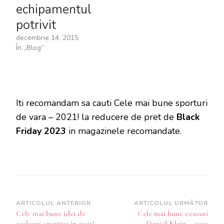
echipamentul
potrivit
decembrie 14, 2015
În „Blog”
Iti recomandam sa cauti Cele mai bune sporturi
de vara – 2021! la reducere de pret de
Black
Friday 2023
in magazinele recomandate.
Navigare
ARTICOLUL ANTERIOR
ARTICOLUL URMĂTOR
Cele mai bune idei de
Cele mai bune ceasuri
în
cadouri sportive in 2021!
Daniel Klein – 2021