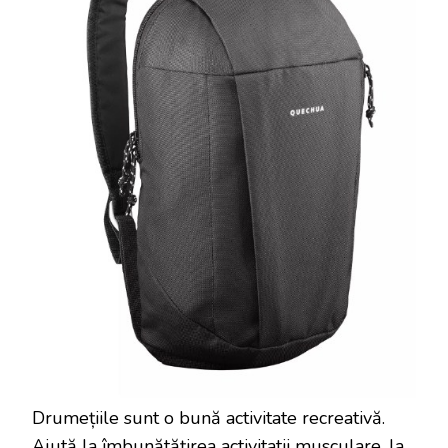
Drumețiile sunt o bună activitate recreativă.
Ajută la îmbunătățirea activitatii musculare, la