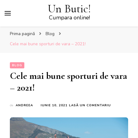
Un Butic!
Cumpara online!
Prima pagină
Blog
Cele mai bune sporturi de vara – 2021!
BLOG
Cele mai bune sporturi de vara
– 2021!
LA
de
ANDREEA
IUNIE 10, 2021
LASĂ UN COMENTARIU
CELE
MAI
BUNE
SPORTURI
DE