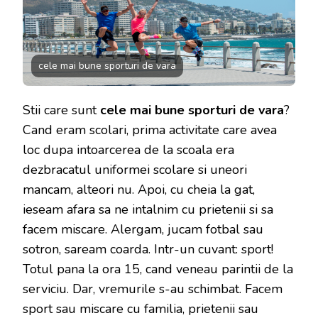
VARA
–
2021!
cele mai bune sporturi de vara
Stii care sunt
cele mai bune sporturi de vara
?
Cand eram scolari, prima activitate care avea
loc dupa intoarcerea de la scoala era
dezbracatul uniformei scolare si uneori
mancam, alteori nu. Apoi, cu cheia la gat,
ieseam afara sa ne intalnim cu prietenii si sa
facem miscare. Alergam, jucam fotbal sau
sotron, saream coarda. Intr-un cuvant: sport!
Totul pana la ora 15, cand veneau parintii de la
serviciu. Dar, vremurile s-au schimbat. Facem
sport sau miscare cu familia, prietenii sau