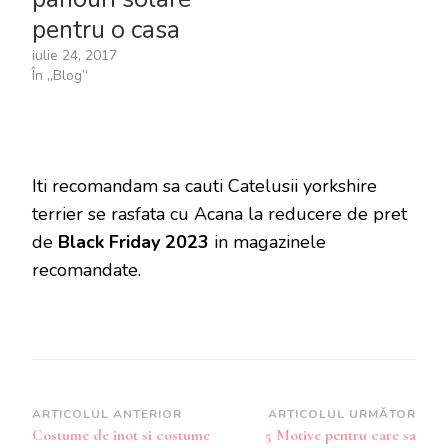
pentru o casa
iulie 24, 2017
În „Blog”
Iti recomandam sa cauti Catelusii yorkshire
terrier se rasfata cu Acana la reducere de pret
de
Black Friday 2023
in magazinele
recomandate.
Navigare
ARTICOLUL ANTERIOR
ARTICOLUL URMĂTOR
Costume de inot si costume
5 Motive pentru care sa