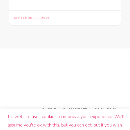
SEPTEMBRIE 3, 2016
MAGAZINE
PUBLICITATE
COOKIES EU
This website uses cookies to improve your experience. We'll
© Drepturi de autor2026
Un Butic!
. Toate drepturile sunt
assume you're ok with this, but you can opt-out if you wish.
rezervate.
Blossom Pin | Dezvoltată de
Blossom