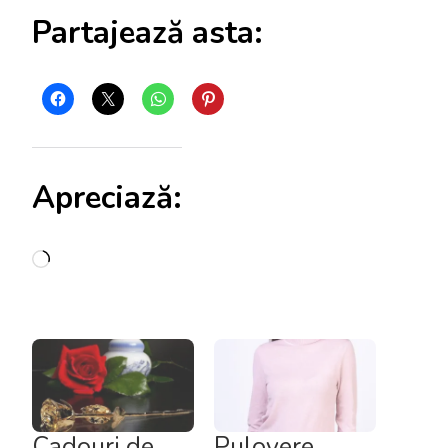
Partajează asta:
Apreciază:
Încarc...
Cadouri de
Pulovere