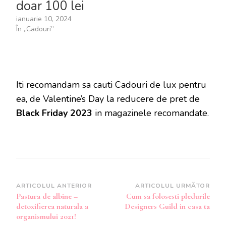
doar 100 lei
ianuarie 10, 2024
În „Cadouri”
Iti recomandam sa cauti Cadouri de lux pentru
ea, de Valentine’s Day la reducere de pret de
Black Friday 2023
in magazinele recomandate.
Navigare
ARTICOLUL ANTERIOR
ARTICOLUL URMĂTOR
Pastura de albine –
Cum sa folosesti pledurile
în
detoxifierea naturala a
Designers Guild in casa ta
articole
organismului 2021!