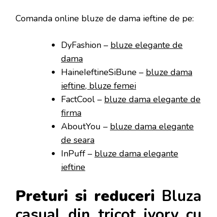
Comanda online bluze de dama ieftine de pe:
DyFashion –
bluze elegante de
dama
HaineIeftineSiBune –
bluze dama
ieftine, bluze femei
FactCool –
bluze dama elegante de
firma
AboutYou –
bluze dama elegante
de seara
InPuff –
bluze dama elegante
ieftine
Preturi si reduceri
Bluza
casual din tricot ivory cu