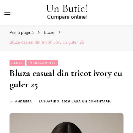
Un Butic!
Cumpara online!
Prima pagină
Bluze
Bluza casual din tricot ivory cu guler 25
BLUZE
IMBRACAMINTE
Bluza casual din tricot ivory cu
guler 25
LA
de
ANDREEA
IANUARIE 3, 2026
LASĂ UN COMENTARIU
BLUZA
CASUAL
DIN
TRICOT
IVORY