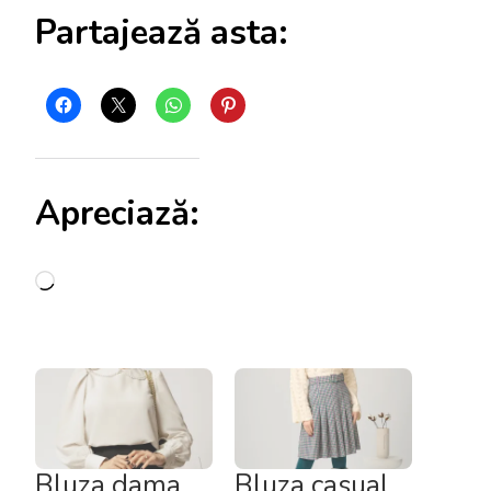
Partajează asta:
Apreciază:
Încarc...
Bluza dama
Bluza casual