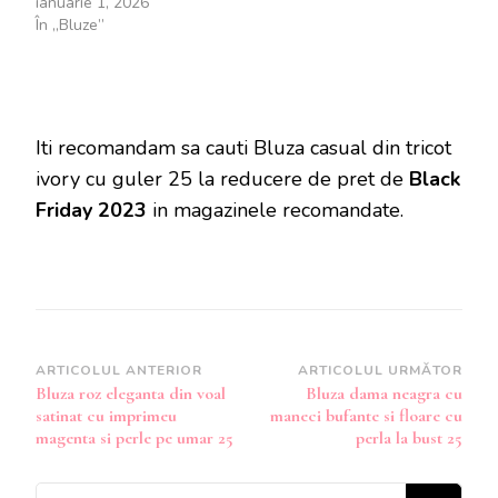
ianuarie 1, 2026
În „Bluze”
Iti recomandam sa cauti Bluza casual din tricot
ivory cu guler 25 la reducere de pret de
Black
Friday 2023
in magazinele recomandate.
Navigare
ARTICOLUL ANTERIOR
ARTICOLUL URMĂTOR
Bluza roz eleganta din voal
Bluza dama neagra cu
în
satinat cu imprimeu
maneci bufante si floare cu
articole
magenta si perle pe umar 25
perla la bust 25