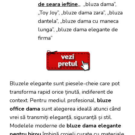
de seara ieftine
„, „bluza dama”,
„Toy Joy”, „bluze dama zara”, „bluza
dantela”, „bluze dama cu maneca
lunga”, „bluze dama elegante de
firma”
Bluzele elegante sunt piesele-cheie care pot
transforma rapid orice ținută, indiferent de
context. Pentru mediul profesional,
bluze
office dama
sunt alegerea ideală atunci când
vrei să transmiți eleganță, siguranță și stil.
Modelele moderne de
bluze dama elegante
pentru birou
îmbină croieli curate cu materiale