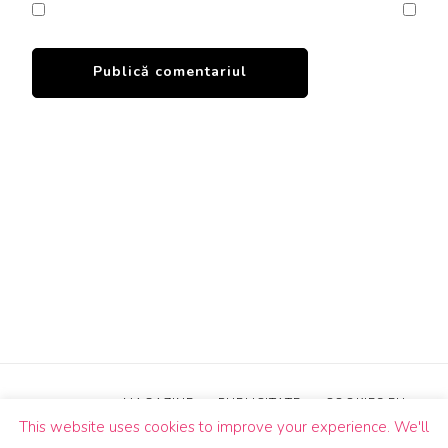
MAGAZINE
PUBLICITATE
COOKIES EU
This website uses cookies to improve your experience. We'll
© Drepturi de autor2026
Un Butic!
. Toate drepturile sunt