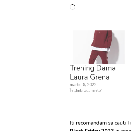
Încarc...
Trening Dama
Laura Grena
martie 6, 2022
În „Imbracaminte”
Iti recomandam sa cauti 
Black Friday 2023
in mag