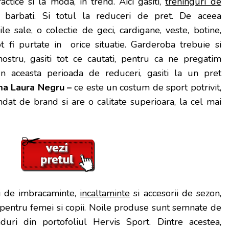
actice si la moda, in trend. Aici gasiti,
treninguri de
 barbati. Si totul la reduceri de pret. De aceea
ile sale, o colectie de geci, cardigane, veste, botine,
t fi purtate in orice situatie. Garderoba trebuie si
 nostru, gasiti tot ce cautati, pentru ca ne pregatim
n aceasta perioada de reduceri, gasiti la un pret
ma Laura Negru –
ce este un costum de sport potrivit,
dat de brand si are o calitate superioara, la cel mai
i de imbracaminte,
incaltaminte
si accesorii de sezon,
i pentru femei si copii. Noile produse sunt semnate de
uri din portofoliul Hervis Sport. Dintre acestea,