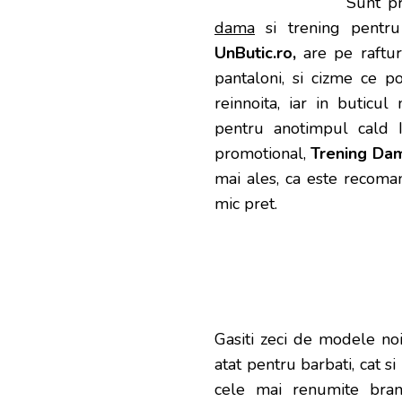
Sunt pr
dama
si trening pentru
UnButic.ro,
are pe raftur
pantaloni, si cizme ce po
reinnoita, iar in buticul
pentru anotimpul cald I
promotional,
Trening Da
mai ales, ca este recoman
mic pret.
Gasiti zeci de modele no
atat pentru barbati, cat s
cele mai renumite brand