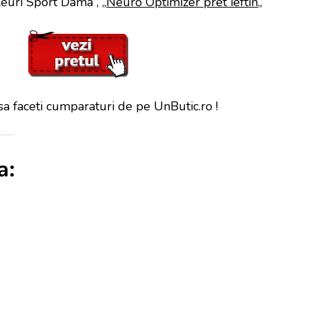
leuri Sport Dama”, „
Neuro Optimizer pret ieftin
„
sa faceti cumparaturi de pe UnButic.ro !
a: