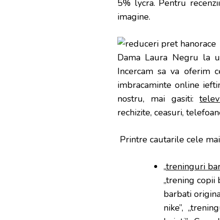
5% lycra
. Pentru recenzii
imagine.
Dama Laura Negru la un p
Incercam sa va oferim ce
imbracaminte online ieftin
nostru, mai gasiti:
tele
rechizite, ceasuri, telefoan
Printre cautarile cele mai
„
treninguri ba
„trening copii
barbati origina
nike”, „treni