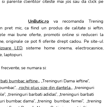
 si parerile clientilor citeste mai jos sau da click pe
UnButic.ro
va recomanda Trening
ret mic, ca fiind un produs de calitate si ieftin.
le mai bune oferte, promotii online si reduceri la
e, originale ce pot fi oferite drept cadou. Pe site-ul
vizoare LED
, sisteme home cinema, electrocasnice,
e, laptopuri.
 frecvente, se numara si:
rbati bumbac ieftine
„, „Treninguri Dama ieftine”,
 bumbac”, „
rochii plus size din dantela
„, „treninguri
le”, „treninguri barbati adidas”, „treninguri barbati
nguri bumbac dama”, „trening bumbac femei”, „trening