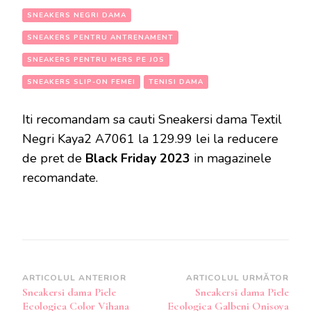
SNEAKERS NEGRI DAMA
SNEAKERS PENTRU ANTRENAMENT
SNEAKERS PENTRU MERS PE JOS
SNEAKERS SLIP-ON FEMEI
TENISI DAMA
Iti recomandam sa cauti Sneakersi dama Textil
Negri Kaya2 A7061 la 129.99 lei la reducere
de pret de
Black Friday 2023
in magazinele
recomandate.
Navigare
ARTICOLUL ANTERIOR
ARTICOLUL URMĂTOR
Sneakersi dama Piele
Sneakersi dama Piele
în
Ecologica Color Vihana
Ecologica Galbeni Onisoya