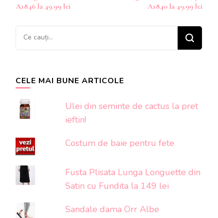
articole
A1846 la 49.99 lei
A1840 la 49.99 lei
Cauți
ceva?
CELE MAI BUNE ARTICOLE
Ulei din seminte de cactus la pret
ieftin!
Costum de baie pentru fete
Fusta Plisata Lunga Longuette din
Satin cu Fundita la 149 lei
Sandale dama Orr Albe