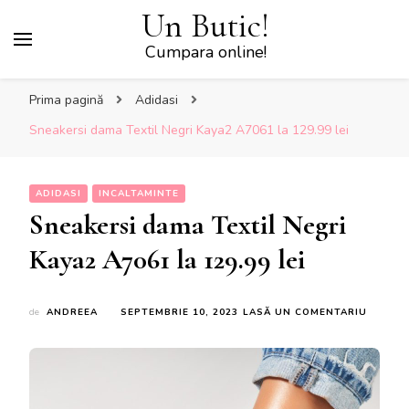
Un Butic!
Cumpara online!
Prima pagină
Adidasi
Sneakersi dama Textil Negri Kaya2 A7061 la 129.99 lei
ADIDASI
INCALTAMINTE
Sneakersi dama Textil Negri
Kaya2 A7061 la 129.99 lei
LA
de
ANDREEA
SEPTEMBRIE 10, 2023
LASĂ UN COMENTARIU
SNEAKE
DAMA
TEXTIL
NEGRI
KAYA2