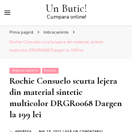
Un Butic!
Cumpara online!
Prima pagină
Imbracaminte
Rochie Consuelo scurta lejera din material sintetic
multicolor DRGR0068 Dargen la 199 lei
IMBRACAMINTE
ROCHII
Rochie Consuelo scurta lejera
din material sintetic
multicolor DRGR0068 Dargen
la 199 lei
LA
de
ANDREEA
MAI 19, 2023
LASĂ UN COMENTARIU