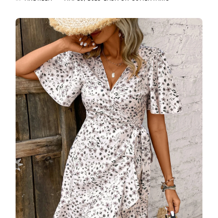
ROCHIE
CONSUELO
SCURTA
LEJERA
DIN
MATERIAL
SINTETIC
MULTICOLOR
DRGR0068
DARGEN
LA
199
LEI