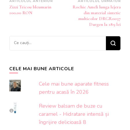
Navigare
ARTICOLUL ANTERIOR
ARTICOLUL URMĂTOR
Zizzi Tricou bleumarin
Rochie Ameli lunga lejera
în
100.00 RON
din material sintetic
articole
multicolor DRGR0037
Dargen la 189 lei
Cauți
ceva?
CELE MAI BUNE ARTICOLE
Cele mai bune aparate fitness
pentru acasă în 2026
Review balsam de buze cu
caramel - Hidratare intensă și
îngrijire delicioasă 8