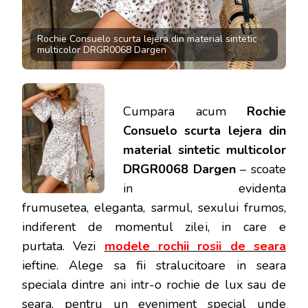
Rochie Consuelo scurta lejera din material sintetic
multicolor DRGR0068 Dargen
Cumpara acum
Rochie
Consuelo scurta lejera din
material sintetic multicolor
DRGR0068 Dargen
– scoate
in evidenta
frumusetea, eleganta, sarmul, sexului frumos,
indiferent de momentul zilei, in care e
purtata.
Vezi
modele rochii rosii de seara
ieftine. Alege sa fii stralucitoare in seara
speciala dintre ani intr-o rochie de lux sau de
seara, pentru un eveniment special unde