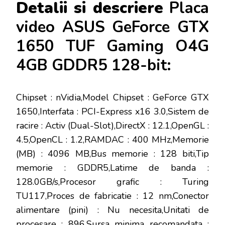
Detalii si descriere
Placa
video ASUS GeForce GTX
1650 TUF Gaming O4G
4GB GDDR5 128-bit:
Chipset : nVidia,Model Chipset : GeForce GTX
1650,Interfata : PCI-Express x16 3.0,Sistem de
racire : Activ (Dual-Slot),DirectX : 12.1,OpenGL :
4.5,OpenCL : 1.2,RAMDAC : 400 MHz,Memorie
(MB) : 4096 MB,Bus memorie : 128 biti,Tip
memorie : GDDR5,Latime de banda :
128.0GB/s,Procesor grafic : Turing
TU117,Proces de fabricatie : 12 nm,Conector
alimentare (pini) : Nu necesita,Unitati de
procesare : 896,Sursa minima recomandata :