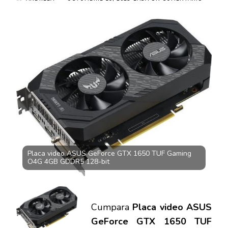
PLACA
VIDEO
ASUS
GEFORC
GTX
1650
TUF
GAMING
O4G
4GB
GDDR5
128-
BIT
–
PRET
999.99
Placa video ASUS GeForce GTX 1650 TUF Gaming
LEI
O4G 4GB GDDR5 128-bit
Cumpara
Placa video ASUS
GeForce GTX 1650 TUF