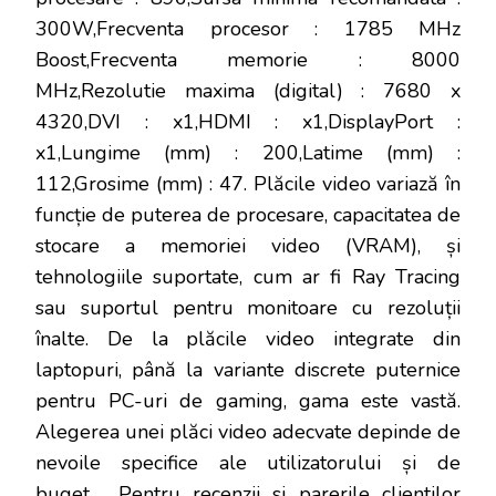
300W,Frecventa procesor : 1785 MHz
Boost,Frecventa memorie : 8000
MHz,Rezolutie maxima (digital) : 7680 x
4320,DVI : x1,HDMI : x1,DisplayPort :
x1,Lungime (mm) : 200,Latime (mm) :
112,Grosime (mm) : 47. Plăcile video variază în
funcție de puterea de procesare, capacitatea de
stocare a memoriei video (VRAM), și
tehnologiile suportate, cum ar fi Ray Tracing
sau suportul pentru monitoare cu rezoluții
înalte. De la plăcile video integrate din
laptopuri, până la variante discrete puternice
pentru PC-uri de gaming, gama este vastă.
Alegerea unei plăci video adecvate depinde de
nevoile specifice ale utilizatorului și de
buget.
Pentru recenzii si parerile clientilor