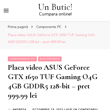
Un Butic!
Cumpara online!
Prima pagină
Componente PC
Placa video ASUS GeForce GTX 1650 TUF Gaming O4G
4GB GDDR5 128-bit – pret 999.99 lei
COMPONENTE PC
ELECTRONICE
Placa video ASUS GeForce
GTX 1650 TUF Gaming O4G
4GB GDDR5 128-bit – pret
999.99 lei
LA
de
ANDREEA
OCTOMBRIE 19, 2023
LASĂ UN COMENTARIU