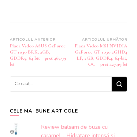
Navigare
ARTICOLUL ANTERIOR
ARTICOLUL URMĂTOR
Placa Video ASUS GeForce
Placa Video MSI NVIDIA
în
GT 1030 BRK, 2GB,
GeForce GT 1030 2GHD4
articole
GDDR5, 64 bit – pret 467.99
LP, 2GB, GDDR4, 64-bit,
lei
OC – pret 427.99 lei
Cauți
ceva?
CELE MAI BUNE ARTICOLE
Review balsam de buze cu
caramel - Hidratare intensă și