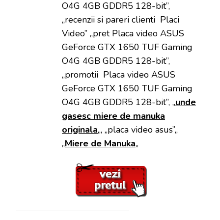
O4G 4GB GDDR5 128-bit”,
„recenzii si pareri clienti
Placi
Video” „pret Placa video ASUS
GeForce GTX 1650 TUF Gaming
O4G 4GB GDDR5 128-bit”,
„promotii Placa video ASUS
GeForce GTX 1650 TUF Gaming
O4G 4GB GDDR5 128-bit”, „
unde
gasesc miere de manuka
originala
„, „
placa video
asus”,,
„
Miere de Manuka
„