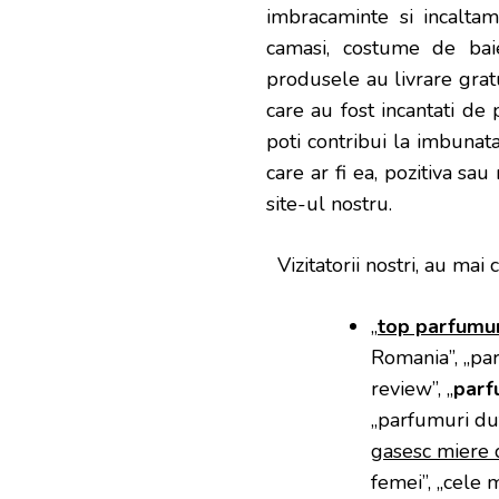
imbracaminte si incaltami
camasi, costume de baie
produsele au livrare gratui
care au fost incantati de 
poti contribui la imbunata
care ar fi ea, pozitiva sa
site-ul nostru.
Vizitatorii nostri, au mai c
„
top parfumur
Romania”, „pa
review”, „
parf
„parfumuri dut
gasesc miere 
femei”, „cele 