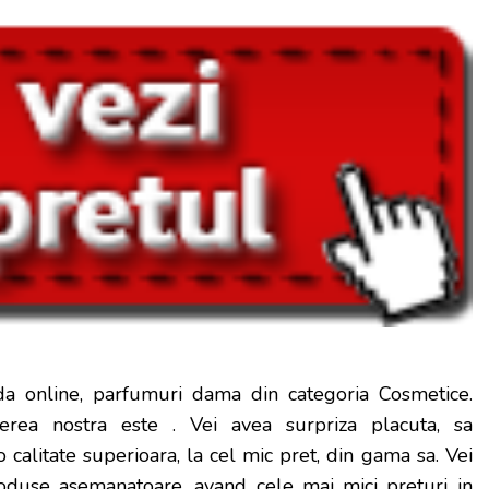
a online, parfumuri dama din categoria Cosmetice.
erea nostra este
. Vei avea surpriza placuta, sa
calitate superioara, la cel mic pret, din gama sa. Vei
produse asemanatoare, avand cele mai mici preturi in