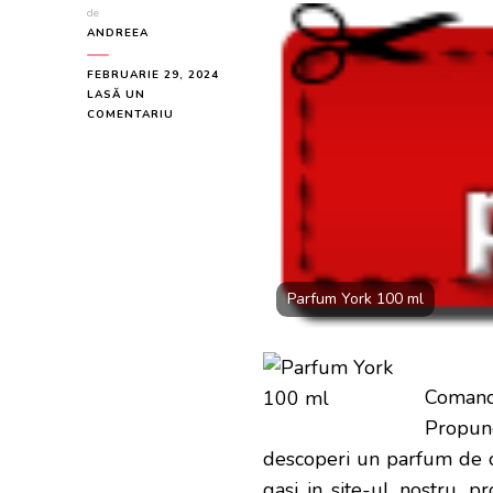
de
ANDREEA
FEBRUARIE 29, 2024
LASĂ UN
LA
COMENTARIU
PARFUM
YORK
100
ML
LA
DOAR
100
LEI
Parfum York 100 ml
Comand
Propun
descoperi un parfum de o 
gasi in site-ul nostru, 