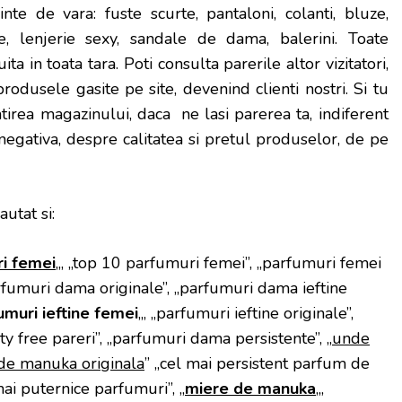
nte de vara: fuste scurte, pantaloni, colanti, bluze,
, lenjerie sexy, sandale de dama, balerini. Toate
ta in toata tara. Poti consulta parerile altor vizitatori,
produsele gasite pe site, devenind clienti nostri. Si tu
tirea magazinului, daca ne lasi parerea ta, indiferent
u negativa, despre calitatea si pretul produselor, de pe
autat si:
i femei
„, „top 10 parfumuri femei”, „parfumuri femei
rfumuri dama originale”, „parfumuri dama ieftine
umuri ieftine femei
„, „parfumuri ieftine originale”,
y free pareri”, „parfumuri dama persistente”, „
unde
de manuka originala
” „cel mai persistent parfum de
mai puternice parfumuri”, „
miere de manuka
„,