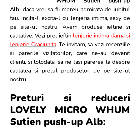
WHUM Sutien push-up
UP
ALB
Alb,
daca vrei sa fii mereu admirata de iubitul
tau. Incita-l, excita-l cu lenjeria intima, sexy de
pe site-ul nostru. Avem produse ieftine si
calitative. Vezi pret ieftin
lenjerie intima dama si
lenjerie Craciunita
. Te invitam, sa vezi recenziile
si parerile vizitatorilor, care ne-au devenit
clienti, si totodata, sa ne lasi parerea ta despre
calitatea si pretul produselor, de pe site-ul
nostru.
Preturi si reduceri
LOVELY MICRO WHUM
Sutien push-up Alb
: