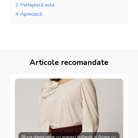
3
Partajează asta:
4
Apreciază:
Articole recomandate
Bluza dama ivoar cu maneci bufante si floare cu