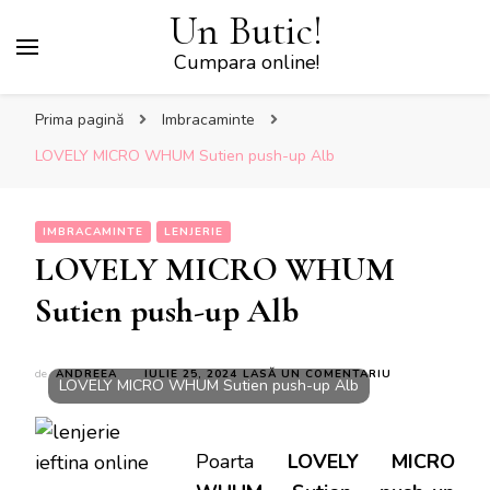
Un Butic!
Cumpara online!
Prima pagină
Imbracaminte
LOVELY MICRO WHUM Sutien push-up Alb
IMBRACAMINTE
LENJERIE
LOVELY MICRO WHUM
Sutien push-up Alb
LA
de
ANDREEA
IULIE 25, 2024
LASĂ UN COMENTARIU
LOVELY MICRO WHUM Sutien push-up Alb
LOVELY
MICRO
WHUM
SUTIEN
Poarta
LOVELY MICRO
PUSH-