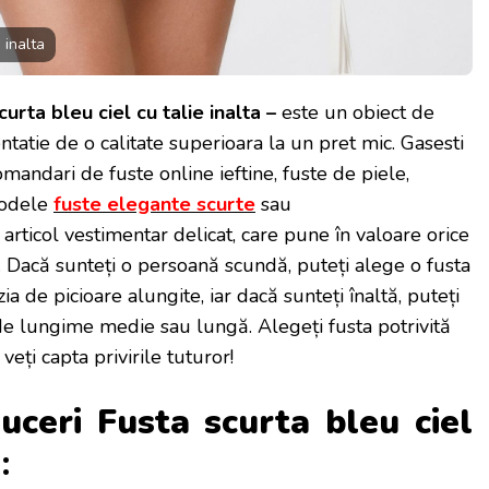
 inalta
curta bleu ciel cu talie inalta –
este un obiect de
ntatie de o calitate superioara la un pret mic. Gasesti
omandari de fuste online ieftine, fuste de piele,
 modele
fuste elegante scurte
sau
 articol vestimentar delicat, care pune în valoare orice
al. Dacă sunteți o persoană scundă, puteți alege o fusta
zia de picioare alungite, iar dacă sunteți înaltă, puteți
 de lungime medie sau lungă. Alegeți fusta potrivită
eți capta privirile tuturor!
duceri Fusta scurta bleu ciel
a
: