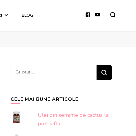
I
BLOG
Cauți
ceva?
CELE MAI BUNE ARTICOLE
Ulei din seminte de cactus la
pret ieftin!