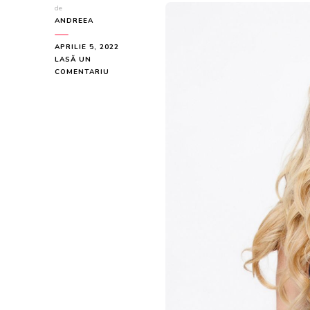
de
ANDREEA
APRILIE 5, 2022
LASĂ UN
LA
COMENTARIU
FUSTA
SCURTA
BLEU
CIEL
CU
TALIE
INALTA