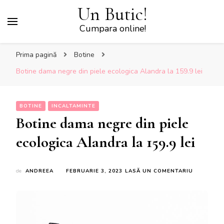
Un Butic!
Cumpara online!
Prima pagină
Botine
Botine dama negre din piele ecologica Alandra la 159.9 lei
BOTINE
INCALTAMINTE
Botine dama negre din piele
ecologica Alandra la 159.9 lei
LA
de
ANDREEA
FEBRUARIE 3, 2023
LASĂ UN COMENTARIU
BOTINE
DAMA
NEGRE
DIN
PIELE