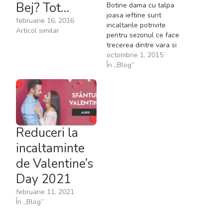
Bej? Tot…
Botine dama cu talpa
joasa ieftine sunt
februarie 16, 2016
incaltarile potrivite
Articol similar
pentru sezonul ce face
trecerea dintre vara si
iarna. O plimbare pe
octombrie 1, 2015
aleile parcului printre
În „Blog”
frunzele ruginii, purtand
o pereche de botine din
piele cu talpa joasa, iti
da o senzatie extrem de
placuta. Aceste incaltari
se pot asorta la orice…
Reduceri la
incaltaminte
de Valentine’s
Day 2021
februarie 11, 2021
În „Blog”