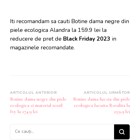
Iti recomandam sa cauti Botine dama negre din
piele ecologica Alandra la 159.9 lei la
reducere de pret de
Black Friday 2023
in
magazinele recomandate.
Navigare
ARTICOLUL ANTERIOR
ARTICOLUL URMĂTOR
Botine dama negre din piele
Botine dama fucsia din piele
în
ecologica si material textil
ecologica lacuita Rosalita la
articole
Ivy la 174.9 lei
259.9 lei
Cauți
ceva?