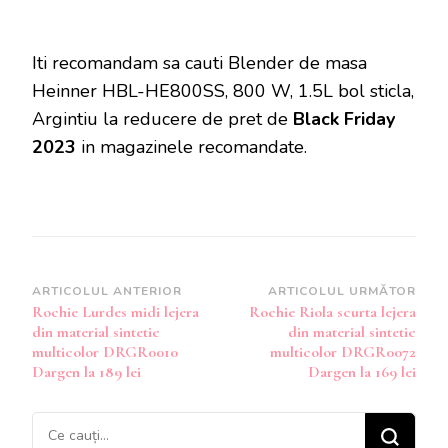
Iti recomandam sa cauti Blender de masa
Heinner HBL-HE800SS, 800 W, 1.5L bol sticla,
Argintiu la reducere de pret de
Black Friday
2023
in magazinele recomandate.
Navigare
ARTICOLUL ANTERIOR
ARTICOLUL URMĂTOR
Rochie Lurdes midi lejera
Rochie Riola scurta lejera
în
din material sintetic
din material sintetic
articole
multicolor DRGR0010
multicolor DRGR0072
Dargen la 189 lei
Dargen la 169 lei
Cauți