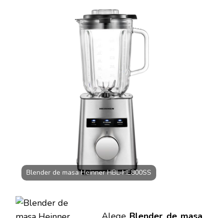
MASA
HEINNER
HBL-
HE800SS,
800
W,
1.5L
BOL
STICLA,
ARGINTIU
Blender de masa Heinner HBL-HE800SS
Alege
Blender de masa