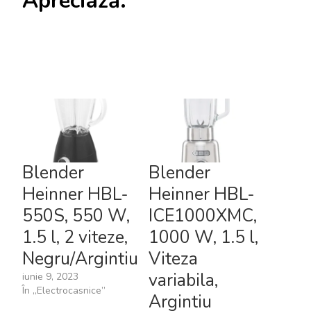
Apreciază:
Blender
Blender
Heinner HBL-
Heinner HBL-
550S, 550 W,
ICE1000XMC,
1.5 l, 2 viteze,
1000 W, 1.5 l,
Negru/Argintiu
Viteza
variabila,
iunie 9, 2023
În „Electrocasnice”
Argintiu