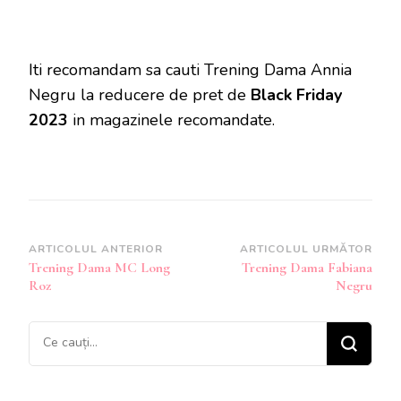
Iti recomandam sa cauti Trening Dama Annia
Negru la reducere de pret de
Black Friday
2023
in magazinele recomandate.
Navigare
ARTICOLUL ANTERIOR
ARTICOLUL URMĂTOR
Trening Dama MC Long
Trening Dama Fabiana
în
Roz
Negru
articole
Cauți
ceva?