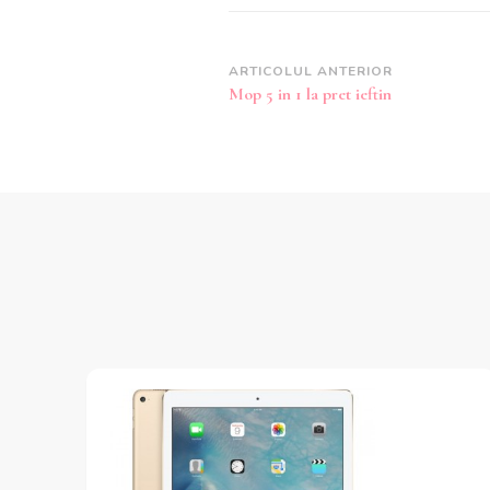
Navigare
ARTICOLUL ANTERIOR
Mop 5 in 1 la pret ieftin
în
articole