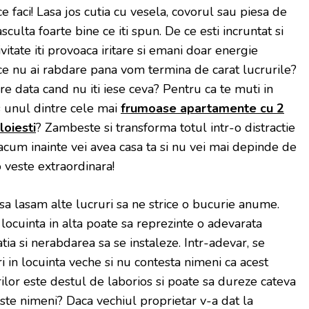
e faci! Lasa jos cutia cu vesela, covorul sau piesa de
asculta foarte bine ce iti spun. De ce esti incruntat si
vitate iti provoaca iritare si emani doar energie
 ce nu ai rabdare pana vom termina de carat lucrurile?
re data cand nu iti iese ceva? Pentru ca te muti in
s unul dintre cele mai
frumoase apartamente cu 2
oiesti
? Zambeste si transforma totul intr-o distractie
acum inainte vei avea casa ta si nu vei mai depinde de
 veste extraordinara!
sa lasam alte lucruri sa ne strice o bucurie anume.
locuinta in alta poate sa reprezinte o adevarata
ia si nerabdarea sa se instaleze. Intr-adevar, se
 in locuinta veche si nu contesta nimeni ca acest
ilor este destul de laborios si poate sa dureze cateva
ste nimeni? Daca vechiul proprietar v-a dat la