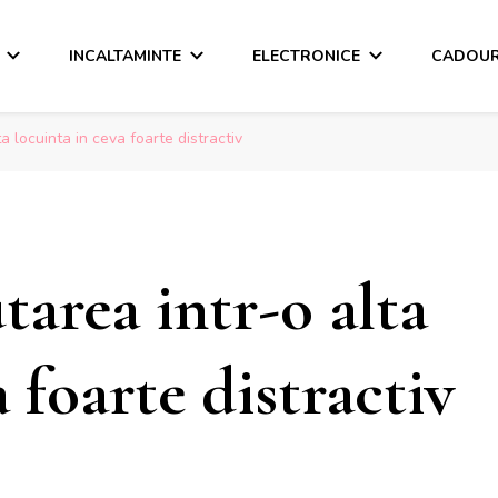
INCALTAMINTE
ELECTRONICE
CADOUR
 locuinta in ceva foarte distractiv
area intr-o alta
 foarte distractiv