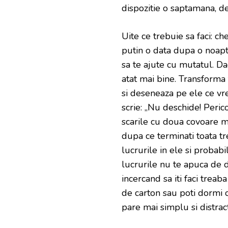
dispozitie o saptamana, de
Uite ce trebuie sa faci: ch
putin o data dupa o noapt
sa te ajute cu mutatul. Da
atat mai bine. Transforma t
si deseneaza pe ele ce vre
scrie: „Nu deschide! Peric
scarile cu doua covoare ma
dupa ce terminati toata tr
lucrurile in ele si probab
lucrurile nu te apuca de d
incercand sa iti faci trea
de carton sau poti dormi 
pare mai simplu si distrac