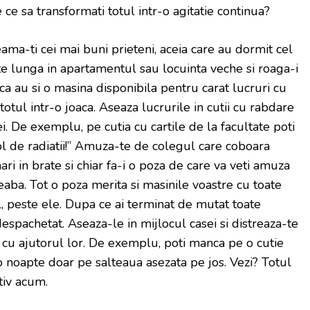
 ce sa transformati totul intr-o agitatie continua?
eama-ti cei mai buni prieteni, aceia care au dormit cel
e lunga in apartamentul sau locuinta veche si roaga-i
ca au si o masina disponibila pentru carat lucruri cu
otul intr-o joaca. Aseaza lucrurile in cutii cu rabdare
i. De exemplu, pe cutia cu cartile de la facultate poti
ol de radiatii!” Amuza-te de colegul care coboara
ri in brate si chiar fa-i o poza de care va veti amuza
eaba. Tot o poza merita si masinile voastre cu toate
il, peste ele. Dupa ce ai terminat de mutat toate
espachetat. Aseaza-le in mijlocul casei si distreaza-te
ba cu ajutorul lor. De exemplu, poti manca pe o cutie
o noapte doar pe salteaua asezata pe jos. Vezi? Totul
tiv acum.