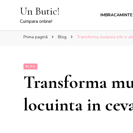
Un Butic!
IMBRACAMINTE
Cumpara online!
Prima pagină
Blog
Transforma mutarea intr-o alta
BLOG
Transforma mut
locuinta in ceva