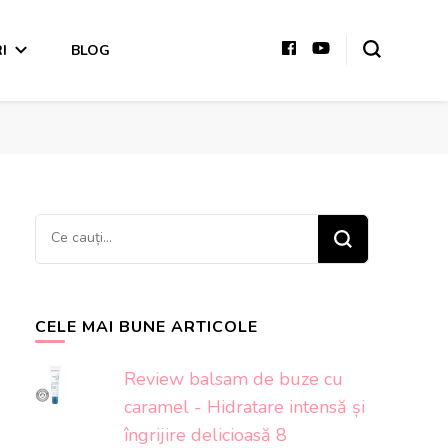
I
BLOG
Cauți
ceva?
CELE MAI BUNE ARTICOLE
Review balsam de buze cu
caramel - Hidratare intensă și
îngrijire delicioasă 8