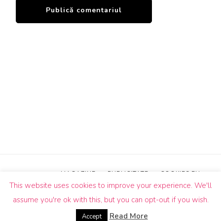
MAGAZINE
PUBLICITATE
COOKIES EU
This website uses cookies to improve your experience. We'll
© Drepturi de autor2026
Un Butic!
. Toate drepturile sunt
assume you're ok with this, but you can opt-out if you wish.
rezervate.
Blossom Pin | Dezvoltată de
Blossom
Themes
.Propulsată de
WordPress
.
Read More
Accept