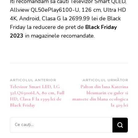
Iti recomandam sa cauti Televizor Smart QLED,
Allview QL50ePlay6100-U, 126 cm, Ultra HD
4K, Android, Clasa G la 2699.99 lei de Black
Friday la reducere de pret de
Black Friday
2023
in magazinele recomandate.
Navigare
ARTICOLUL ANTERIOR
ARTICOLUL URMĂTOR
Televizor Smart LED, LG
Palton din lana Katerina
în
32LQ63006LA, 80 cm, Full
bleumarin cu guler si
articole
HD, Clasa F la 1399 lei de
mansete din blana ecologica
Black Friday
la 429 lei
Cauți
ceva?