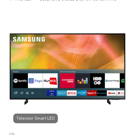
TELEVIZO
SMART
LED,
SAMSUNG
50AU8072
125
CM,
ULTRA
HD
4K
LA
2749.99
LEI
DE
BLACK
FRIDAY
Televizor Smart LED