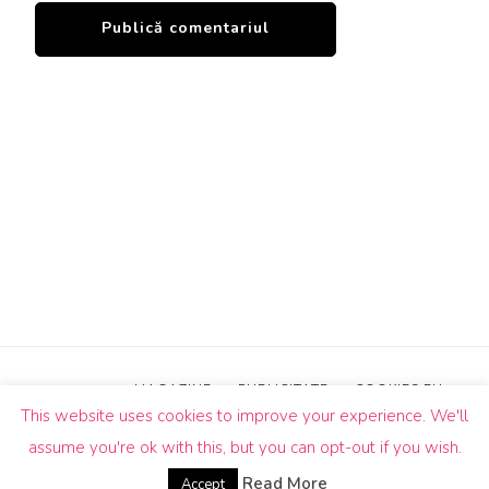
MAGAZINE
PUBLICITATE
COOKIES EU
This website uses cookies to improve your experience. We'll
© Drepturi de autor2026
Un Butic!
. Toate drepturile sunt
assume you're ok with this, but you can opt-out if you wish.
rezervate.
Blossom Pin | Dezvoltată de
Blossom
Themes
.Propulsată de
WordPress
.
Read More
Accept