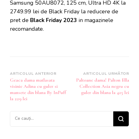
Samsung 50AU8072, 125 cm, Ultra HD 4K la
2749.99 lei de Black Friday la reducere de
pret de
Black Friday 2023
in magazinele
recomandate.
Navigare
ARTICOLUL ANTERIOR
ARTICOLUL URMĂTOR
Geaca dama matlasata
Paltoane dama! Palton Ella
în
visinie Adina cu guler si
Collection Asia negru cu
articole
mansete din blana By InPuff
guler din blana la 425 lei
la 229 lei
Cauți
ceva?