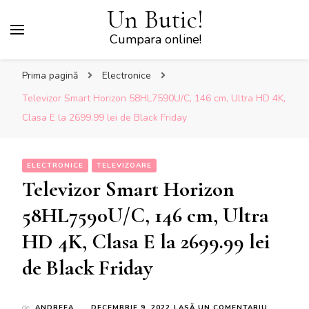
Un Butic!
Cumpara online!
Prima pagină
Electronice
Televizor Smart Horizon 58HL7590U/C, 146 cm, Ultra HD 4K,
Clasa E la 2699.99 lei de Black Friday
ELECTRONICE
TELEVIZOARE
Televizor Smart Horizon
58HL7590U/C, 146 cm, Ultra
HD 4K, Clasa E la 2699.99 lei
de Black Friday
LA
de
ANDREEA
DECEMBRIE 9, 2022
LASĂ UN COMENTARIU