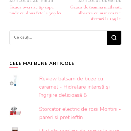
Navigare
ARTICOLUL ANTERIOR
ARTICOLUL URMĂTOR
Geaca oversize tip capa
Geaca de toamna matlasata
în
nude cu doua fete la 309 lei
albastra cu maneca trei
articole
sferturi la 199 lei
Cauți
ceva?
CELE MAI BUNE ARTICOLE
Review balsam de buze cu
caramel - Hidratare intensă și
îngrijire delicioasă 8
Storcator electric de rosii Montini -
pareri si pret ieftin