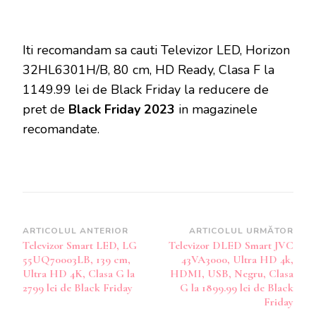
Iti recomandam sa cauti Televizor LED, Horizon
32HL6301H/B, 80 cm, HD Ready, Clasa F la
1149.99 lei de Black Friday la reducere de
pret de
Black Friday 2023
in magazinele
recomandate.
Navigare
ARTICOLUL ANTERIOR
ARTICOLUL URMĂTOR
Televizor Smart LED, LG
Televizor DLED Smart JVC
în
55UQ70003LB, 139 cm,
43VA3000, Ultra HD 4k,
articole
Ultra HD 4K, Clasa G la
HDMI, USB, Negru, Clasa
2799 lei de Black Friday
G la 1899.99 lei de Black
Friday