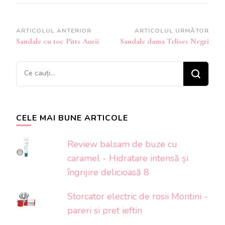
Navigare
ARTICOLUL ANTERIOR
ARTICOLUL URMĂTOR
Sandale cu toc Pitts Aurii
Sandale dama Telises Negri
în
articole
Cauți
ceva?
CELE MAI BUNE ARTICOLE
Review balsam de buze cu
caramel - Hidratare intensă și
îngrijire delicioasă 8
Storcator electric de rosii Montini -
pareri si pret ieftin