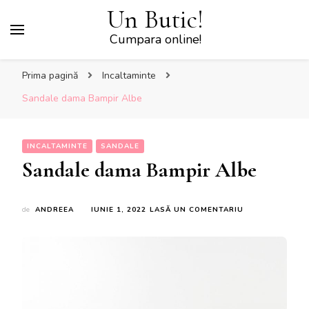
Un Butic!
Cumpara online!
Prima pagină
Incaltaminte
Sandale dama Bampir Albe
INCALTAMINTE
SANDALE
Sandale dama Bampir Albe
LA
de
ANDREEA
IUNIE 1, 2022
LASĂ UN COMENTARIU
SANDALE
DAMA
BAMPIR
ALBE