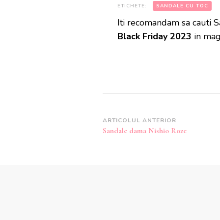
ETICHETE:
SANDALE CU TOC
Iti recomandam sa cauti 
Black Friday 2023
in mag
Navigare
ARTICOLUL ANTERIOR
Sandale dama Nishio Roze
în
articole