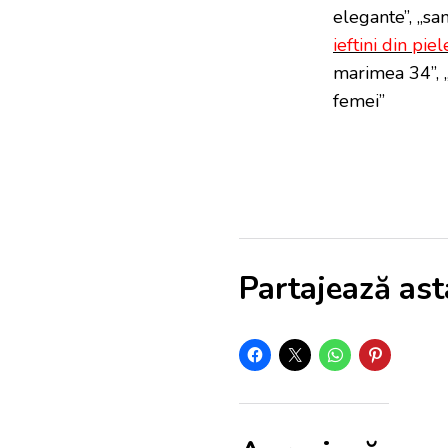
elegante”, „san
ieftini din piel
marimea 34”, 
femei”
Partajează ast