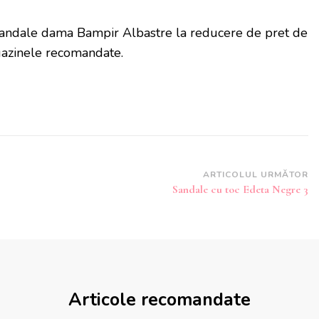
Sandale dama Bampir Albastre la reducere de pret de
azinele recomandate.
ARTICOLUL URMĂTOR
Sandale cu toc Edeta Negre 3
Articole recomandate