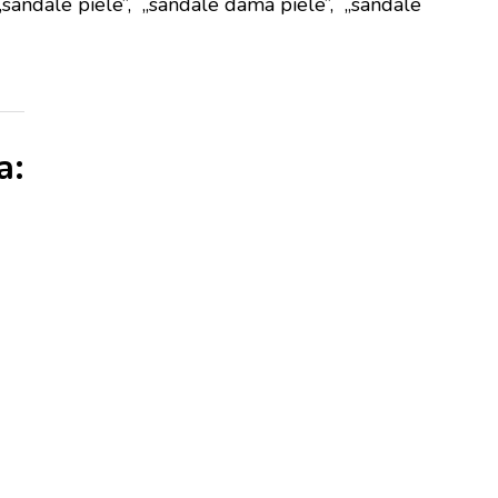
„sandale piele”, „sandale dama piele”, „sandale
a: