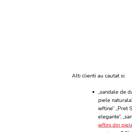
Alti clienti au cautat si:
„sandale de da
piele naturala
ieftine” „Pret 
elegante”, „san
ieftini din piel