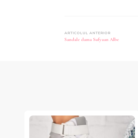
Navigare
ARTICOLUL ANTERIOR
Sandale dama Sufyaan Albe
în
articole