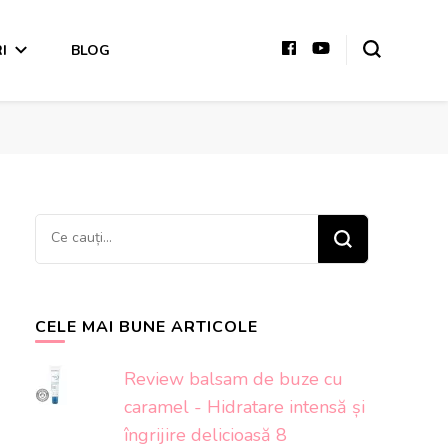
I
BLOG
Cauți
ceva?
CELE MAI BUNE ARTICOLE
Review balsam de buze cu
caramel - Hidratare intensă și
îngrijire delicioasă 8