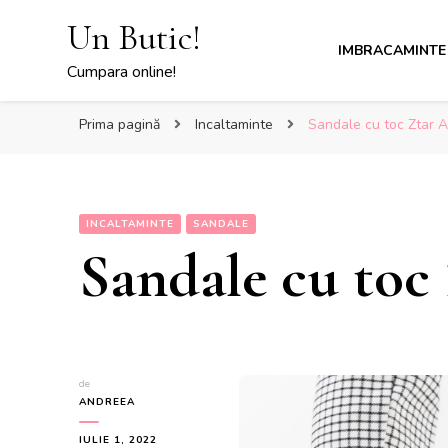
Un Butic!
IMBRACAMINTE
Cumpara online!
Prima pagină
Incaltaminte
Sandale cu toc Ztar Ar
INCALTAMINTE
SANDALE
Sandale cu toc 
de
ANDREEA
IULIE 1, 2022