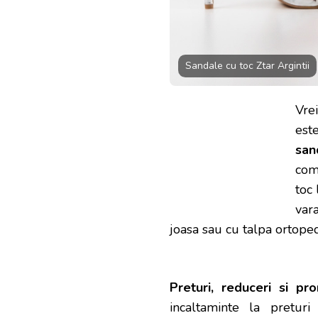
Sandale cu toc Ztar Argintii
Vrei
est
san
com
toc 
var
joasa sau cu talpa ortope
Preturi, reduceri si pro
incaltaminte la pretur