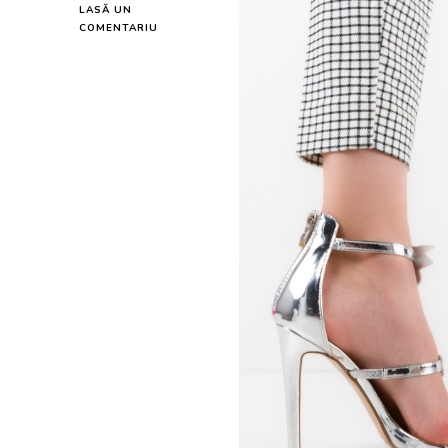
LASĂ UN
LA
COMENTARIU
SANDALE
CU
TOC
ZTAR
ARGINTII