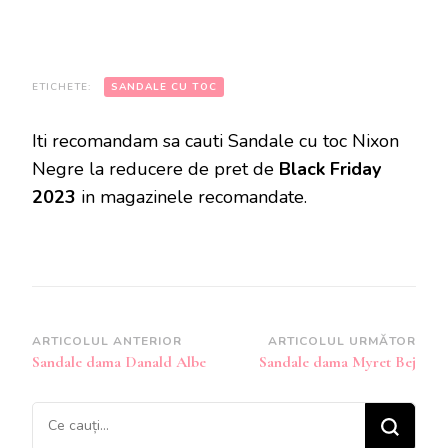
ETICHETE:
SANDALE CU TOC
Iti recomandam sa cauti Sandale cu toc Nixon
Negre la reducere de pret de
Black Friday
2023
in magazinele recomandate.
Navigare
ARTICOLUL ANTERIOR
ARTICOLUL URMĂTOR
Sandale dama Danald Albe
Sandale dama Myret Bej
în
articole
Cauți
ceva?