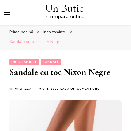
Un Butic!
Cumpara online!
Prima pagină
Incaltaminte
Sandale cu toc Nixon Negre
INCALTAMINTE
SANDALE
Sandale cu toc Nixon Negre
LA
de
ANDREEA
MAI 4, 2022
LASĂ UN COMENTARIU
SANDALE
CU
TOC
NIXON
NEGRE