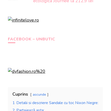
ecologica Journee la 212.9 lei
FACEBOOK – UNBUTIC
Cuprins
ascunde
1
Detalii si descriere Sandale cu toc Nixon Negre:
2
Partajează asta: