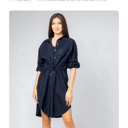
ROCHIE
MIDI
TIP
CAMASA,
DIN
POPLIN
DE
BUMBAC,
CU
SIRET
IN
TALIE,
BLEUMARIN
LA
DOAR
159.99
LEI