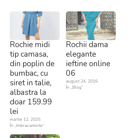
Rochie midi
Rochii dama
tip camasa,
elegante
din poplin de
ieftine online
bumbac, cu
06
siret in talie,
august 24, 2016
În „Blog”
albastra la
doar 159.99
lei
martie 12, 2025
În „Imbracaminte”