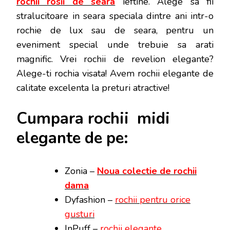
rochii rosii de seara
ieftine. Alege sa fii
stralucitoare in seara speciala dintre ani intr-o
rochie de lux sau de seara, pentru un
eveniment special unde trebuie sa arati
magnific. Vrei rochii de revelion elegante?
Alege-ti rochia visata! Avem rochii elegante de
calitate excelenta la preturi atractive!
Cumpara rochii midi
elegante de pe:
Zonia –
Noua colectie de rochii
dama
Dyfashion –
rochii pentru orice
gusturi
InPuff –
rochii elegante