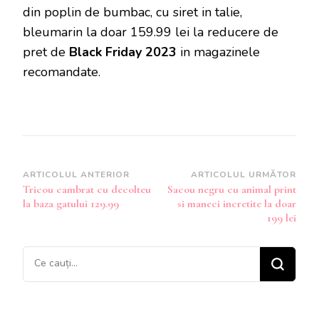
din poplin de bumbac, cu siret in talie,
bleumarin la doar 159.99 lei la reducere de
pret de
Black Friday 2023
in magazinele
recomandate.
Navigare
ARTICOLUL ANTERIOR
ARTICOLUL URMĂTOR
Tricou cambrat cu decolteu
Sacou negru cu animal print
în
la baza gatului 129.99
si maneci incretite la doar
articole
199 lei
Cauți
ceva?