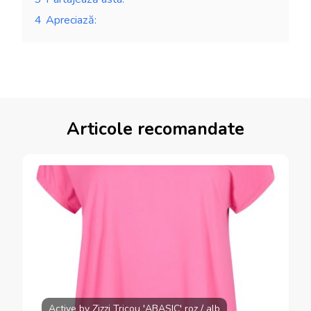
4
Apreciază:
Articole recomandate
Active by Zizzi Tricou 'ABASIC' roz / alb