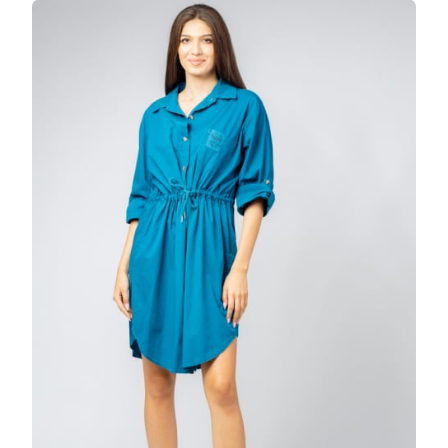
TIP
CAMASA,
DIN
POLIN
DE
BUMBAC,
CU
SIRET
IN
TALIE,
TURCOA
LA
DOAR
159.99
LEI