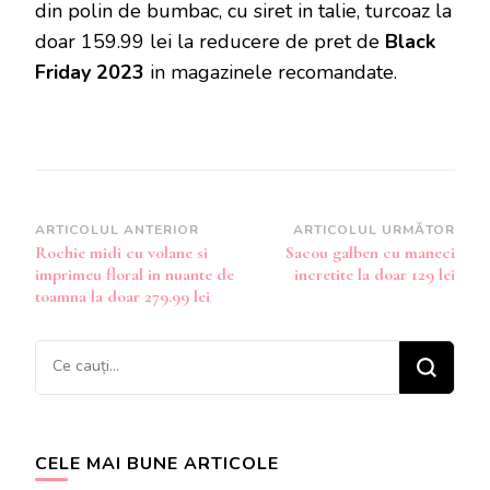
din polin de bumbac, cu siret in talie, turcoaz la
doar 159.99 lei la reducere de pret de
Black
Friday 2023
in magazinele recomandate.
Navigare
ARTICOLUL ANTERIOR
ARTICOLUL URMĂTOR
Rochie midi cu volane si
Sacou galben cu maneci
în
imprimeu floral in nuante de
incretite la doar 129 lei
articole
toamna la doar 279.99 lei
Cauți
ceva?
CELE MAI BUNE ARTICOLE