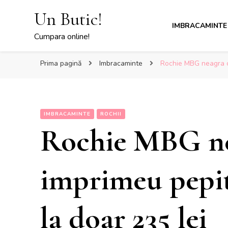
Un Butic!
IMBRACAMINTE
Cumpara online!
Prima pagină
Imbracaminte
Rochie MBG neagra cu
IMBRACAMINTE
ROCHII
Rochie MBG ne
imprimeu pepit
la doar 235 lei