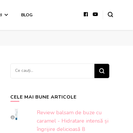
I
BLOG
Cauți
ceva?
CELE MAI BUNE ARTICOLE
Review balsam de buze cu
caramel - Hidratare intensă și
îngrijire delicioasă 8