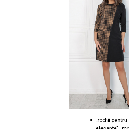
„
rochii pentru
elegante”, „roc