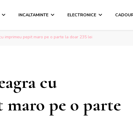
INCALTAMINTE
ELECTRONICE
CADOUR
 imprimeu pepit maro pe o parte la doar 235 lei
agra cu
 maro pe o parte