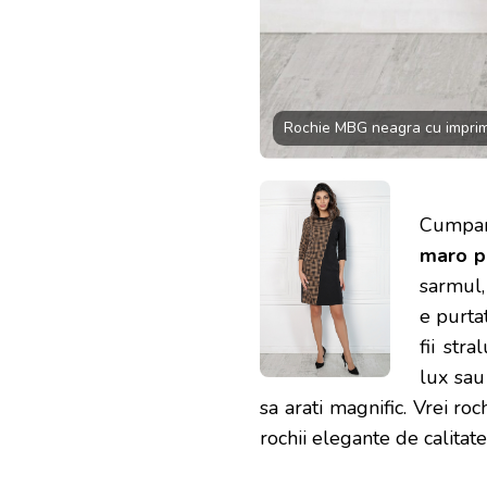
Rochie MBG neagra cu imprim
Cumpa
maro p
sarmul,
e purtat
fii str
lux sau
sa arati magnific. Vrei ro
rochii elegante de calitate