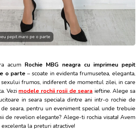
eu pepit maro pe o parte
ra acum
Rochie MBG neagra cu imprimeu pepit
e o parte
– scoate in evidenta frumusetea, eleganta,
 sexului frumos, indiferent de momentul zilei, in care
a.
Vezi
modele rochii rosii de seara
ieftine. Alege sa
alucitoare in seara speciala dintre ani intr-o rochie de
 de seara, pentru un eveniment special unde trebuie
chii de revelion elegante? Alege-ti rochia visata! Avem
 excelenta la preturi atractive!