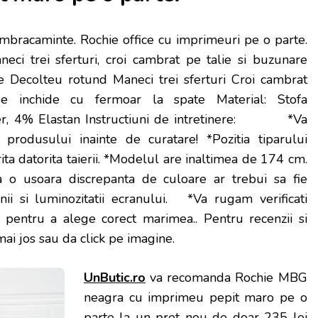
Imbracaminte. Rochie office cu imprimeuri pe o parte.
eci trei sferturi, croi cambrat pe talie si buzunare
ce Decolteu rotund Maneci trei sferturi Croi cambrat
Se inchide cu fermoar la spate Material: Stofa
ter, 4% Elastan Instructiuni de intretinere: *Va
a produsului inainte de curatare! *Pozitia tiparului
ita datorita taierii. *Modelul are inaltimea de 174 cm.
a o usoara discrepanta de culoare ar trebui sa fie
nii si luminozitatii ecranului. *Va rugam verificati
, pentru a alege corect marimea.
. Pentru recenzii si
 mai jos sau da click pe imagine.
UnButic.ro
va recomanda Rochie MBG
neagra cu imprimeu pepit maro pe o
parte la un pret nou de doar 235 lei