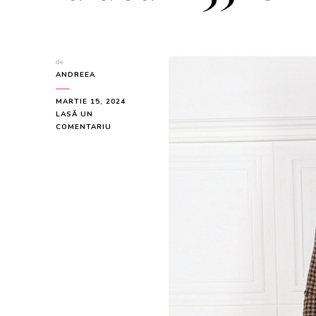
de
ANDREEA
MARTIE 15, 2024
LASĂ UN
LA
COMENTARIU
ROCHIE
MBG
NEAGRA
CU
IMPRIMEU
PEPIT
MARO
PE
O
PARTE
LA
DOAR
235
LEI