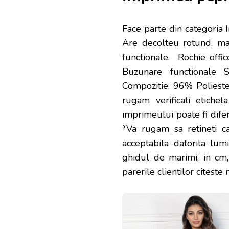
Face parte din categoria 
Are decolteu rotund, man
functionale. Rochie offi
Buzunare functionale 
Compozitie: 96% Polies
rugam verificati etichet
imprimeului poate fi difer
*Va rugam sa retineti c
acceptabila datorita lumi
ghidul de marimi, in cm
parerile clientilor citeste