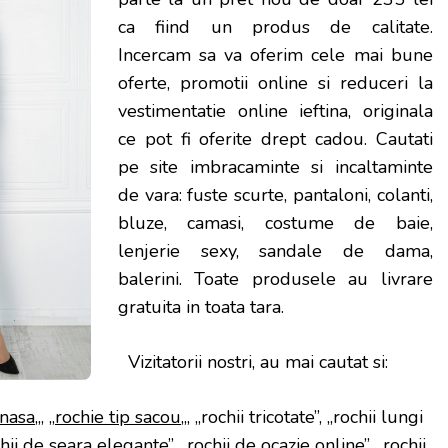
ca fiind un produs de calitate.
Incercam sa va oferim cele mai bune
oferte, promotii online si reduceri la
vestimentatie online ieftina, originala
ce pot fi oferite drept cadou. Cautati
pe site imbracaminte si incaltaminte
de vara: fuste scurte, pantaloni, colanti,
bluze, camasi, costume de baie,
lenjerie sexy, sandale de dama,
balerini. Toate produsele au livrare
gratuita in toata tara.
Vizitatorii nostri, au mai cautat si:
 nasa
„, „
rochie tip sacou
„, „rochii tricotate”, „rochii lungi
hii de seara elegante”, „rochii de ocazie online”, „rochii