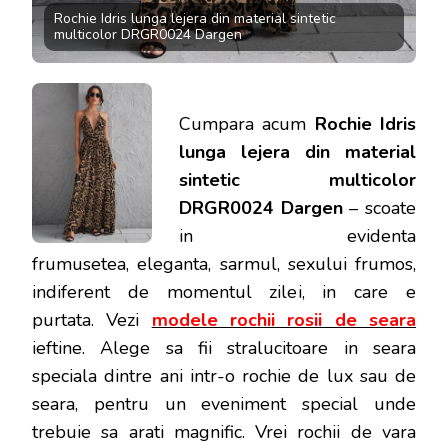
Rochie Idris lunga lejera din material sintetic
multicolor DRGR0024 Dargen
Cumpara acum
Rochie Idris
lunga lejera din material
sintetic multicolor
DRGR0024 Dargen
– scoate
in evidenta
frumusetea, eleganta, sarmul, sexului frumos,
indiferent de momentul zilei, in care e
purtata.
Vezi
modele rochii rosii de seara
ieftine. Alege sa fii stralucitoare in seara
speciala dintre ani intr-o rochie de lux sau de
seara, pentru un eveniment special unde
trebuie sa arati magnific. Vrei rochii de vara