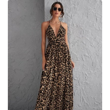
LUNGA
LEJERA
DIN
MATERIAL
SINTETIC
MULTICOLOR
DRGR0024
DARGEN
LA
189
LEI