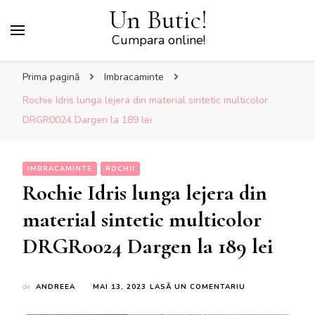
Un Butic!
Cumpara online!
Prima pagină
Imbracaminte
Rochie Idris lunga lejera din material sintetic multicolor
DRGR0024 Dargen la 189 lei
IMBRACAMINTE
ROCHII
Rochie Idris lunga lejera din
material sintetic multicolor
DRGR0024 Dargen la 189 lei
LA
de
ANDREEA
MAI 13, 2023
LASĂ UN COMENTARIU
ROCHIE
IDRIS