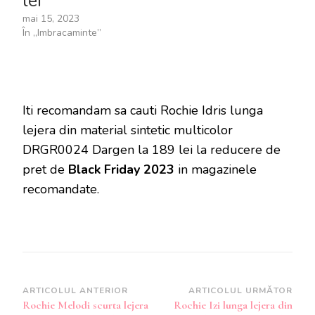
lei
mai 15, 2023
În „Imbracaminte”
Iti recomandam sa cauti Rochie Idris lunga
lejera din material sintetic multicolor
DRGR0024 Dargen la 189 lei la reducere de
pret de
Black Friday 2023
in magazinele
recomandate.
Navigare
ARTICOLUL ANTERIOR
ARTICOLUL URMĂTOR
Rochie Melodi scurta lejera
Rochie Izi lunga lejera din
în