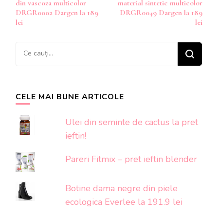
din vascoza multicolor
material sintetic multicolor
articole
DRGR0002 Dargen la 189
DRGR0049 Dargen la 189
lei
lei
Cauți
ceva?
CELE MAI BUNE ARTICOLE
Ulei din seminte de cactus la pret
ieftin!
Pareri Fitmix – pret ieftin blender
Botine dama negre din piele
ecologica Everlee la 191.9 lei