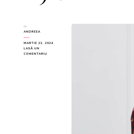
de
ANDREEA
MARTIE 22, 2024
LASĂ UN
LA
COMENTARIU
ROCHIE
DY
FASHION
BORDO
CU
IMPRIMEU
FLORAL
GALBEN
LA
DOAR
229
LEI