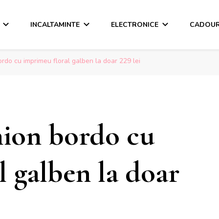
INCALTAMINTE
ELECTRONICE
CADOUR
rdo cu imprimeu floral galben la doar 229 lei
hion bordo cu
 galben la doar