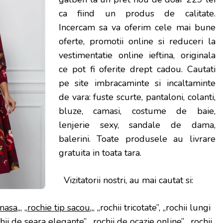
ca fiind un produs de calitate.
Incercam sa va oferim cele mai bune
oferte, promotii online si reduceri la
vestimentatie online ieftina, originala
ce pot fi oferite drept cadou. Cautati
pe site imbracaminte si incaltaminte
de vara: fuste scurte, pantaloni, colanti,
bluze, camasi, costume de baie,
lenjerie sexy, sandale de dama,
balerini. Toate produsele au livrare
gratuita in toata tara.
Vizitatorii nostri, au mai cautat si:
 nasa
„, „
rochie tip sacou
„, „rochii tricotate”, „rochii lungi
hii de seara elegante”, „rochii de ocazie online”, „rochii