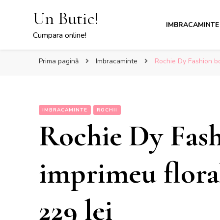
Un Butic!
IMBRACAMINTE
Cumpara online!
Prima pagină
Imbracaminte
Rochie Dy Fashion bo
IMBRACAMINTE
ROCHII
Rochie Dy Fas
imprimeu floral
229 lei