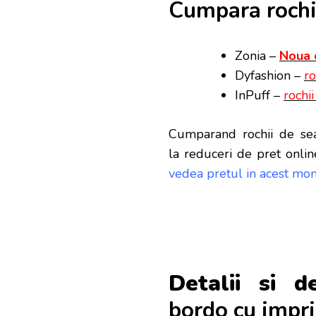
Cumpara rochii
Zonia –
Noua 
Dyfashion –
ro
InPuff –
rochi
Cumparand rochii de sea
la reduceri de pret onlin
vedea pretul in acest mom
Detalii si de
bordo cu impri