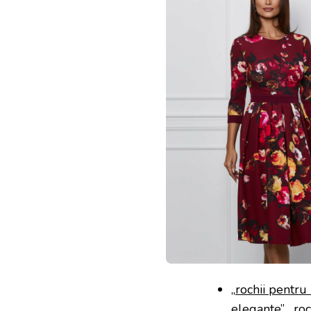
„
rochii pentru
elegante”, „roc