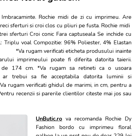
a Imbracaminte. Rochie midi de zi cu imprimeu. Are
ci sferturi si croi clos cu pliuri pe fusta. Rochie midi
ei sferturi Croi conic Fara captuseala Se inchide cu
l: Triplu voal Compozitie: 96% Poliester, 4% Elastan
re: *Va rugam verificati eticheta produsului inainte
arului imprimeului poate fi diferita datorita taierii.
a de 174 cm. *Va rugam sa retineti ca o usoara
ar trebui sa fie acceptabila datorita luminii si
*Va rugam verificati ghidul de marimi, in cm, pentru a
Pentru recenzii si parerile clientilor citeste mai jos sau
UnButic.ro
va recomanda Rochie Dy
Fashion bordo cu imprimeu floral
galben la un pret nou de doar 229 lei