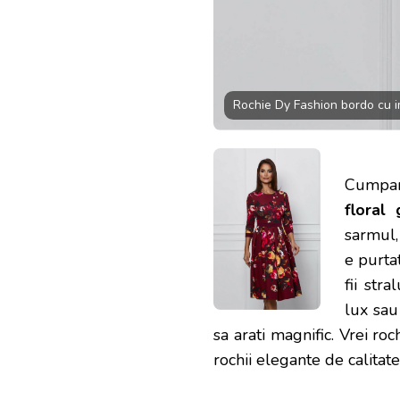
Rochie Dy Fashion bordo cu i
Cumpa
floral
sarmul,
e purtat
fii str
lux sau
sa arati magnific. Vrei ro
rochii elegante de calitate