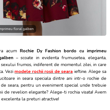
mprimeu floral galben
ra acum
Rochie Dy Fashion bordo cu imprimeu
 galben
– scoate in evidenta frumusetea, eleganta,
 sexului frumos, indiferent de momentul zilei, in care
a.
Vezi
modele rochii rosii de seara
ieftine. Alege sa
alucitoare in seara speciala dintre ani intr-o rochie de
 de seara, pentru un eveniment special unde trebuie
chii de revelion elegante? Alege-ti rochia visata! Avem
 excelenta la preturi atractive!