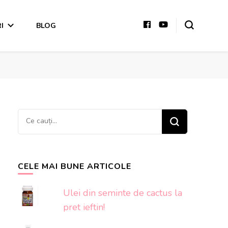
I
BLOG
Cauți
ceva?
CELE MAI BUNE ARTICOLE
Ulei din seminte de cactus la
pret ieftin!