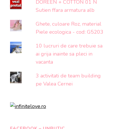
DOREEN + COTTON 01 N
Sutien ffara armatura alb
Ghete, culoare Roz, material
Piele ecologica - cod: G5203
10 lucruri de care trebuie sa
ai grija inainte sa pleci in
vacanta
3 activitati de team building
pe Valea Cernei
FACEBOOK – UNBUTIC