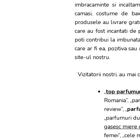
imbracaminte si incaltami
camasi, costume de baie
produsele au livrare gratui
care au fost incantati de 
poti contribui la imbunata
care ar fi ea, pozitiva sa
site-ul nostru.
Vizitatorii nostri, au mai c
„
top parfumur
Romania”, „pa
review”, „
parf
„parfumuri dut
gasesc miere 
femei”, „cele 