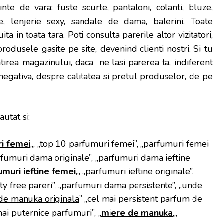
nte de vara: fuste scurte, pantaloni, colanti, bluze,
, lenjerie sexy, sandale de dama, balerini. Toate
ta in toata tara. Poti consulta parerile altor vizitatori,
produsele gasite pe site, devenind clienti nostri. Si tu
tirea magazinului, daca ne lasi parerea ta, indiferent
u negativa, despre calitatea si pretul produselor, de pe
autat si:
i femei
„, „top 10 parfumuri femei”, „parfumuri femei
rfumuri dama originale”, „parfumuri dama ieftine
umuri ieftine femei
„, „parfumuri ieftine originale”,
y free pareri”, „parfumuri dama persistente”, „
unde
de manuka originala
” „cel mai persistent parfum de
mai puternice parfumuri”, „
miere de manuka
„,