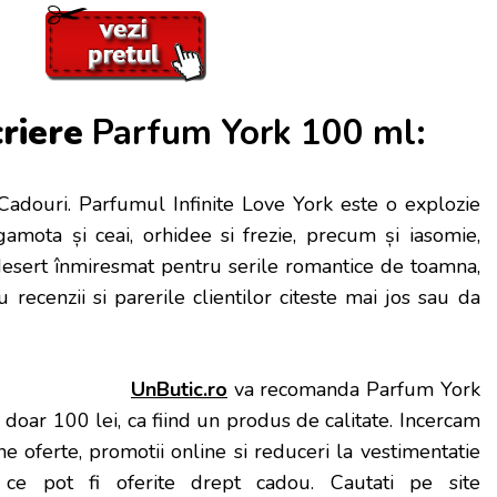
criere
Parfum York 100 ml:
Cadouri. Parfumul Infinite Love York este o explozie
rgamota și ceai, orhidee si frezie, precum și iasomie,
 desert înmiresmat pentru serile romantice de toamna,
u recenzii si parerile clientilor citeste mai jos sau da
UnButic.ro
va recomanda Parfum York
doar 100 lei, ca fiind un produs de calitate. Incercam
e oferte, promotii online si reduceri la vestimentatie
la ce pot fi oferite drept cadou. Cautati pe site