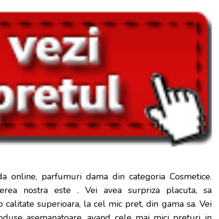
a online, parfumuri dama din categoria Cosmetice.
erea nostra este
. Vei avea surpriza placuta, sa
calitate superioara, la cel mic pret, din gama sa. Vei
produse asemanatoare, avand cele mai mici preturi in