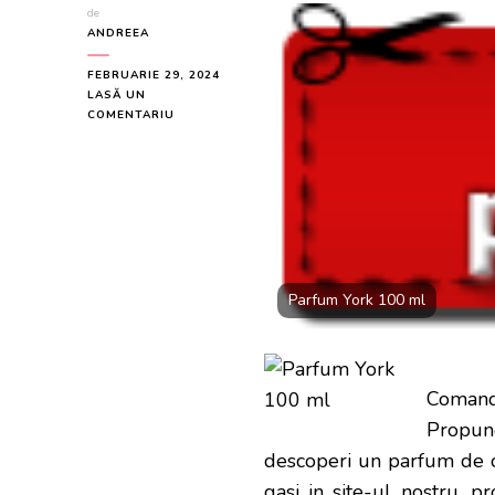
de
ANDREEA
FEBRUARIE 29, 2024
LASĂ UN
LA
COMENTARIU
PARFUM
YORK
100
ML
LA
DOAR
100
LEI
Parfum York 100 ml
Comand
Propun
descoperi un parfum de o 
gasi in site-ul nostru, 