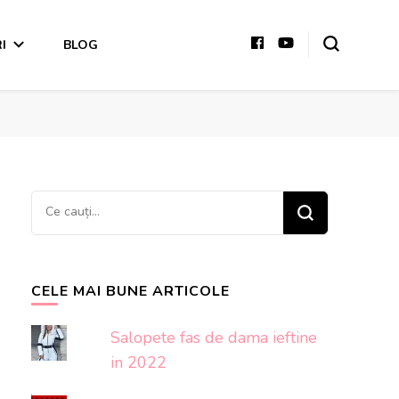
I
BLOG
Cauți
ceva?
CELE MAI BUNE ARTICOLE
Salopete fas de dama ieftine
in 2022