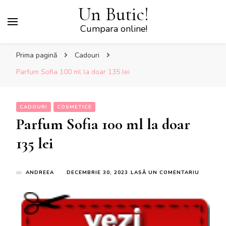
Un Butic!
Cumpara online!
Prima pagină
Cadouri
Parfum Sofia 100 ml la doar 135 lei
CADOURI
COSMETICE
Parfum Sofia 100 ml la doar
135 lei
LA
de
ANDREEA
DECEMBRIE 30, 2023
LASĂ UN COMENTARIU
PARFUM
SOFIA
100
ML
LA