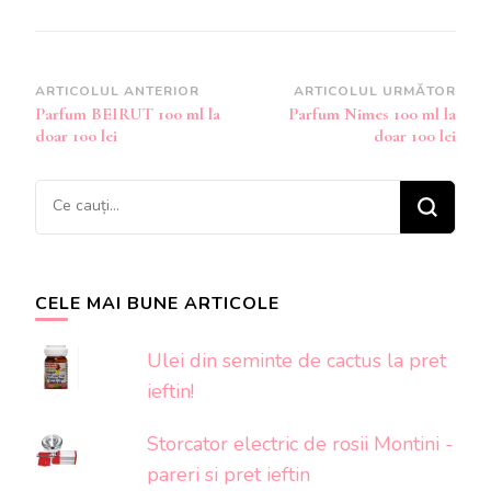
Navigare
ARTICOLUL ANTERIOR
ARTICOLUL URMĂTOR
Parfum BEIRUT 100 ml la
Parfum Nimes 100 ml la
în
doar 100 lei
doar 100 lei
articole
Cauți
ceva?
CELE MAI BUNE ARTICOLE
Ulei din seminte de cactus la pret
ieftin!
Storcator electric de rosii Montini -
pareri si pret ieftin