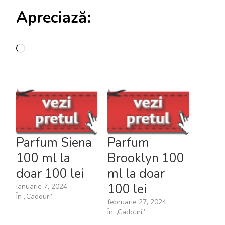
Apreciază:
Încarc...
Parfum Siena
Parfum
100 ml la
Brooklyn 100
doar 100 lei
ml la doar
100 lei
ianuarie 7, 2024
În „Cadouri”
februarie 27, 2024
În „Cadouri”