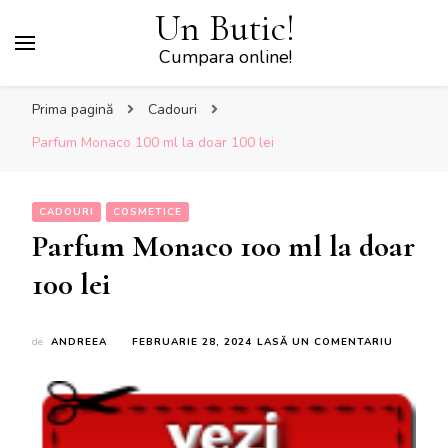
Un Butic!
Cumpara online!
Prima pagină
Cadouri
Parfum Monaco 100 ml la doar 100 lei
CADOURI
COSMETICE
Parfum Monaco 100 ml la doar
100 lei
LA
de
ANDREEA
FEBRUARIE 28, 2024
LASĂ UN COMENTARIU
PARFUM
MONACO
100
ML
LA