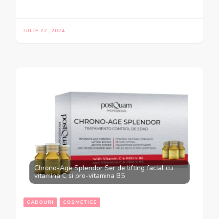
IULIE 22, 2024
Chrono-Age Splendor Ser de lifting facial cu
vitamina C si pro-vitamina B5
CADOURI
COSMETICE