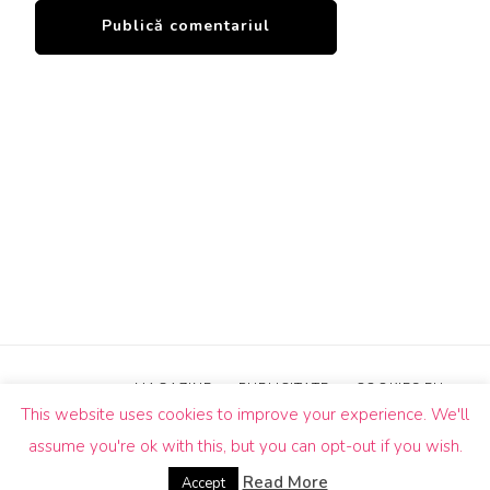
MAGAZINE
PUBLICITATE
COOKIES EU
This website uses cookies to improve your experience. We'll
© Drepturi de autor2026
Un Butic!
. Toate drepturile sunt
assume you're ok with this, but you can opt-out if you wish.
rezervate.
Blossom Pin | Dezvoltată de
Blossom
Themes
.Propulsată de
WordPress
.
Read More
Accept