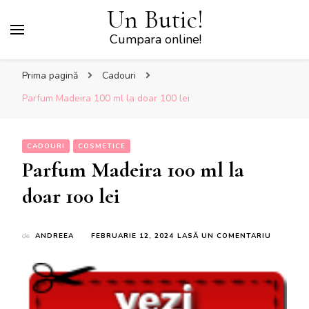
Un Butic!
Cumpara online!
Prima pagină
Cadouri
Parfum Madeira 100 ml la doar 100 lei
CADOURI
COSMETICE
Parfum Madeira 100 ml la
doar 100 lei
LA
de
ANDREEA
FEBRUARIE 12, 2024
LASĂ UN COMENTARIU
PARFUM
MADEIRA
100
ML
LA