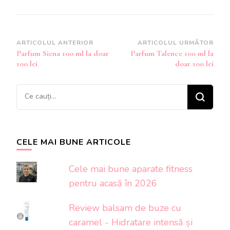
Navigare
ARTICOLUL ANTERIOR
ARTICOLUL URMĂTOR
Parfum Siena 100 ml la doar
Parfum Talence 100 ml la
în
100 lei
doar 100 lei
articole
Cauți
ceva?
CELE MAI BUNE ARTICOLE
Cele mai bune aparate fitness
pentru acasă în 2026
Review balsam de buze cu
caramel - Hidratare intensă și