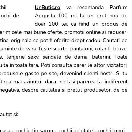
UnButic.ro
va recomanda Parfum
Augusta 100 ml la un pret nou de
doar 100 lei, ca fiind un produs de
ferim cele mai bune oferte, promotii online si reduceri
tina, originala ce pot fi oferite drept cadou. Cautati pe
aminte de vara: fuste scurte, pantaloni, colanti, bluze,
, lenjerie sexy, sandale de dama, balerini. Toate
ta in toata tara. Poti consulta parerile altor vizitatori,
produsele gasite pe site, devenind clienti nostri. Si tu
tirea magazinului, daca ne lasi parerea ta, indiferent
u negativa, despre calitatea si pretul produselor, de pe
autat si:
 nasa
„, „
rochie tip sacou
„, „rochii tricotate”, „rochii lungi