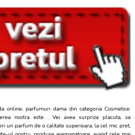
a online, parfumuri dama din categoria Cosmetice.
erea nostra este
. Vei avea surpriza placuta, sa
ri un parfum de o calitate superioara, la cel mic pret,
site-ul nostru, produse asemanatoare, avand cele mai