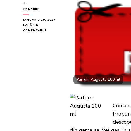
de
ANDREEA
IANUARIE 29, 2024
LASĂ UN
LA
COMENTARIU
PARFUM
AUGUSTA
100
ML
LA
DOAR
100
LEI
Parfum Augusta 100 ml
Comand
Propun
descope
din gama sa. Vei gasi in 