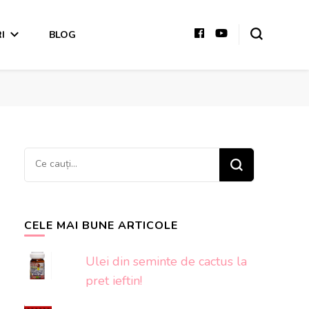
I
BLOG
Cauți
ceva?
CELE MAI BUNE ARTICOLE
Ulei din seminte de cactus la
pret ieftin!