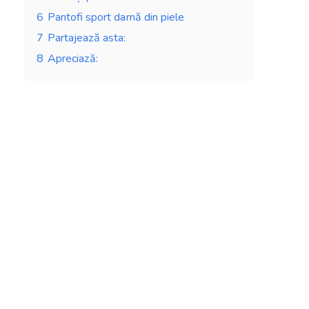
6
Pantofi sport damă din piele
7
Partajează asta:
8
Apreciază: