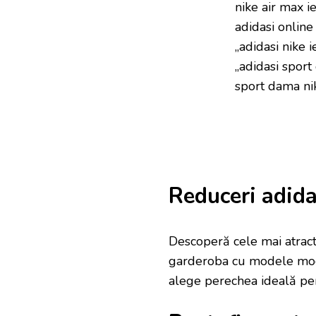
nike air max i
adidasi online 
„adidasi nike i
„adidasi sport
sport dama ni
Reduceri adid
Descoperă cele mai atrac
garderoba cu modele mode
alege perechea ideală pen