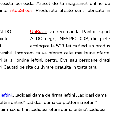
aceasta perioada
. Articol de la magazinul online de
minte
AldoShoes
. Produsele afisate sunt fabricate in
UnButic
va recomanda Pantofi sport
ALDO negri, INESPEC 008, din piele
ecologica la 529 lei ca fiind un produs
cesibil. Incercam sa va oferim cele mai bune oferte,
i la si online ieftini, pentru Dvs. sau persoane dragi
. Cautati pe site cu livrare gratuita in toata tara.
eftini
„, „adidasi dama de firma ieftini”, „adidasi dama
ftini online”, „adidasi dama cu platforma ieftini”
ir max ieftini”, „adidasi ieftini dama online”, „adidasi