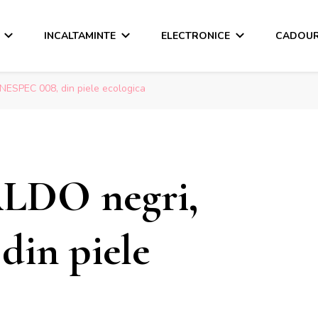
INCALTAMINTE
ELECTRONICE
CADOUR
INESPEC 008, din piele ecologica
ALDO negri,
din piele