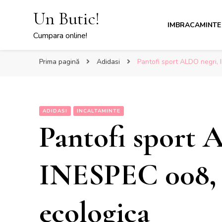
Un Butic!
IMBRACAMINTE
Cumpara online!
Prima pagină
Adidasi
Pantofi sport ALDO negri, 
ADIDASI
INCALTAMINTE
Pantofi sport 
INESPEC 008, 
ecologica