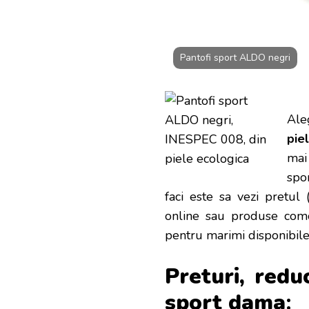
Pantofi sport ALDO negri
Ale
pie
mai
spo
faci este sa vezi pretul
online sau produse comod
pentru marimi disponibile!
Preturi, redu
sport d
ama
: