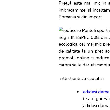
Pretul este mai mic in 
imbracaminte si incalta
Romania si din import.
de calitate la un pret ac
promotii online si reducer
carora sa le daruiti cadouri
Alti clienti au cautat si:
„
adidasi dama i
de alergarev ie
„adidasi dama a