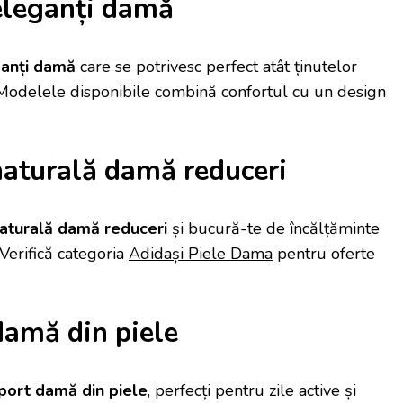
eleganți damă
ganți damă
care se potrivesc perfect atât ținutelor
e. Modelele disponibile combină confortul cu un design
naturală damă reduceri
naturală damă reduceri
și bucură-te de încălțăminte
 Verifică categoria
Adidași Piele Dama
pentru oferte
damă din piele
sport damă din piele
, perfecți pentru zile active și