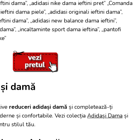
eftini dama”, „adidasi nike dama ieftini pret” „Comanda
ieftini dama piele”, „adidasi originali ieftini dama”,
eftini dama”, „adidasi new balance dama ieftini”,
 dama”, „incaltaminte sport dama ieftina”, „pantofi
ke”
ași damă
tive
reduceri adidași damă
și completează-ți
rne și confortabile. Vezi colecția
Adidași Dama
și
tru stilul tău.