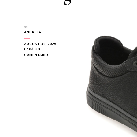
de
ANDREEA
AUGUST 31, 2025
LASĂ UN
LA
COMENTARIU
PANTOFI
SPORT
ALDO
NEGRI,
INESPEC
008,
DIN
PIELE
ECOLOGICA