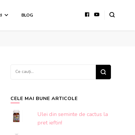
I
BLOG
Cauți
ceva?
CELE MAI BUNE ARTICOLE
Ulei din seminte de cactus la
pret ieftin!