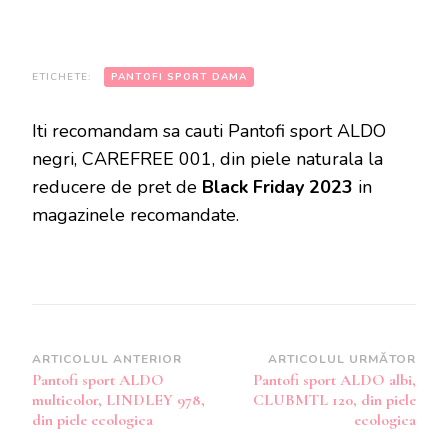
ETICHETE:
PANTOFI SPORT DAMA
Iti recomandam sa cauti Pantofi sport ALDO
negri, CAREFREE 001, din piele naturala la
reducere de pret de
Black Friday 2023
in
magazinele recomandate.
Navigare
ARTICOLUL ANTERIOR
ARTICOLUL URMĂTOR
Pantofi sport ALDO
Pantofi sport ALDO albi,
în
multicolor, LINDLEY 978,
CLUBMTL 120, din piele
articole
din piele ecologica
ecologica