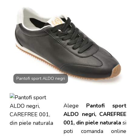
ALDO
NEGRI,
CAREFR
001,
DIN
PIELE
NATUR
Pantofi sport ALDO negri
Alege
Pantofi sport
ALDO negri, CAREFREE
001, din piele naturala
si
poti
comanda online