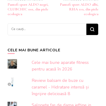
Navigare
Pantofi sport ALDO negri,
Pantofi sport ALDO albi,
în
CLUBCHIC 001, din piele
REIA 110, din piele
articole
ecologica
ecologica
Cauți
ceva?
CELE MAI BUNE ARTICOLE
Cele mai bune aparate fitness
pentru acasă în 2026
Review balsam de buze cu
caramel - Hidratare intensă și
îngrijire delicioasă 8
Salopete fas de dama ieftine in