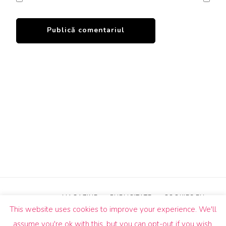
MAGAZINE
PUBLICITATE
COOKIES EU
This website uses cookies to improve your experience. We'll
© Drepturi de autor2026
Un Butic!
. Toate drepturile sunt
assume you're ok with this, but you can opt-out if you wish.