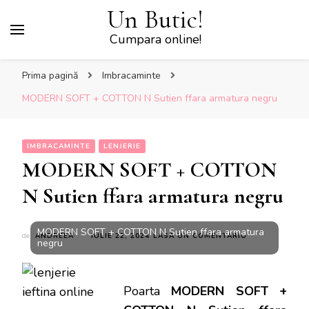
Un Butic!
Cumpara online!
Prima pagină
Imbracaminte
MODERN SOFT + COTTON N Sutien ffara armatura negru
IMBRACAMINTE
LENJERIE
MODERN SOFT + COTTON
N Sutien ffara armatura negru
MODERN SOFT + COTTON N Sutien ffara armatura
LA
de
ANDREEA
IULIE 22, 2024
LASĂ UN COMENTARIU
negru
MODERN
SOFT
+
COTTON
Poarta
MODERN SOFT +
N