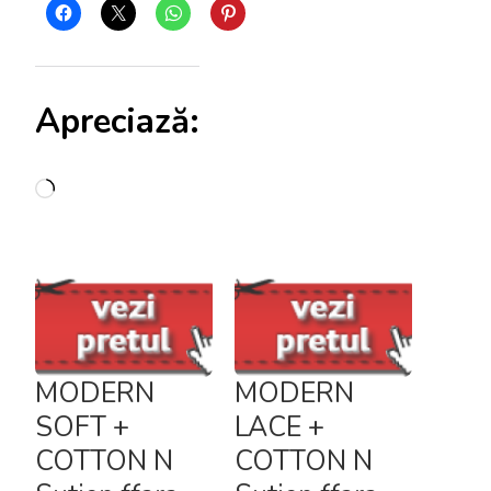
Apreciază:
Încarc...
MODERN
MODERN
SOFT +
LACE +
COTTON N
COTTON N