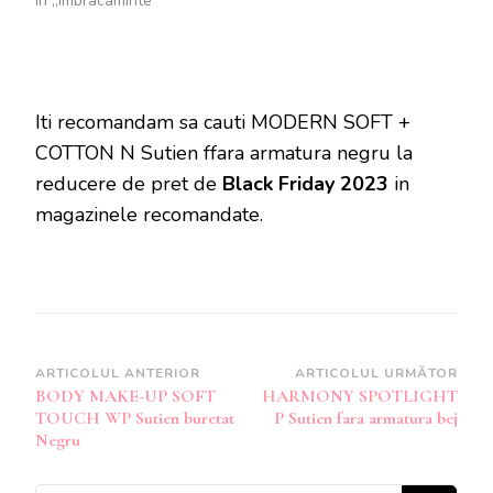
În „Imbracaminte”
Iti recomandam sa cauti MODERN SOFT +
COTTON N Sutien ffara armatura negru la
reducere de pret de
Black Friday 2023
in
magazinele recomandate.
Navigare
ARTICOLUL ANTERIOR
ARTICOLUL URMĂTOR
BODY MAKE-UP SOFT
HARMONY SPOTLIGHT
în
TOUCH WP Sutien buretat
P Sutien fara armatura bej
articole
Negru