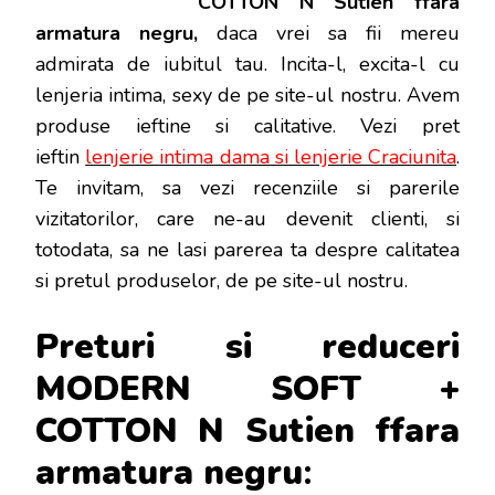
COTTON N Sutien ffara
SUTIEN
FFARA
armatura negru,
daca vrei sa fii mereu
ARMATURA
admirata de iubitul tau. Incita-l, excita-l cu
NEGRU
lenjeria intima, sexy de pe site-ul nostru. Avem
produse ieftine si calitative. Vezi pret
ieftin
lenjerie intima dama si lenjerie Craciunita
.
Te invitam, sa vezi recenziile si parerile
vizitatorilor, care ne-au devenit clienti, si
totodata, sa ne lasi parerea ta despre calitatea
si pretul produselor, de pe site-ul nostru.
Preturi si reduceri
MODERN SOFT +
COTTON N Sutien ffara
armatura negru
: