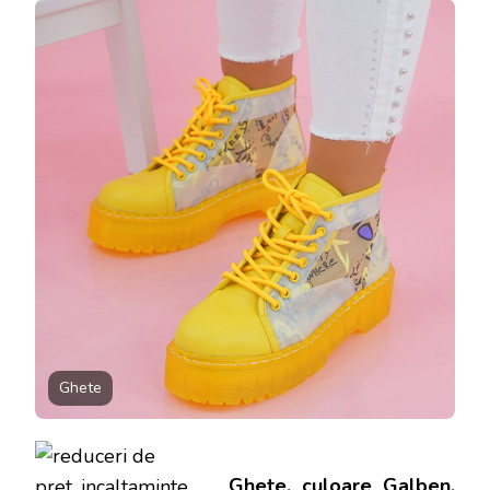
GALBEN,
MATERIA
PIELE
ECOLOGI
–
COD:
G4611
Ghete
Ghete, culoare Galben,