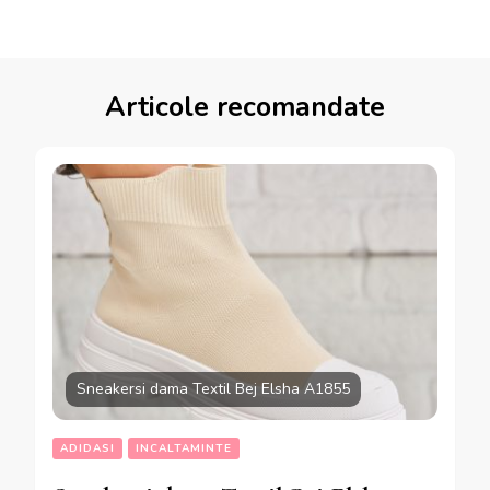
Articole recomandate
Sneakersi dama Textil Bej Elsha A1855
ADIDASI
INCALTAMINTE