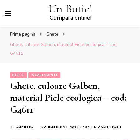
Un Butic!
Cumpara online!
Prima pagină
Ghete
Ghete, culoare Galben, material Piele ecologica – cod:
G4611
GHETE
INCALTAMINTE
Ghete, culoare Galben,
material Piele ecologica – cod:
G4611
LA
de
ANDREEA
NOIEMBRIE 24, 2024
LASĂ UN COMENTARIU
GHETE,
CULOARE