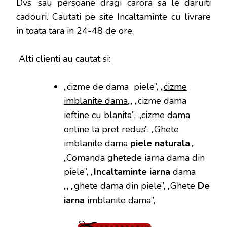
Dvs. sau persoane dragi carora sa le daruiti
cadouri. Cautati pe site Incaltaminte cu livrare
in toata tara in 24-48 de ore.
Alti clienti au cautat si:
„cizme de dama piele”, „
cizme
imblanite dama
„, „cizme dama
ieftine cu blanita”, „cizme dama
online la pret redus”, „Ghete
imblanite dama
piele naturala
„,
„Comanda ghetede iarna dama din
piele”, „
Incaltaminte iarna
dama
„, „ghete dama din piele”, „Ghete
De
iarna
imblanite dama”,