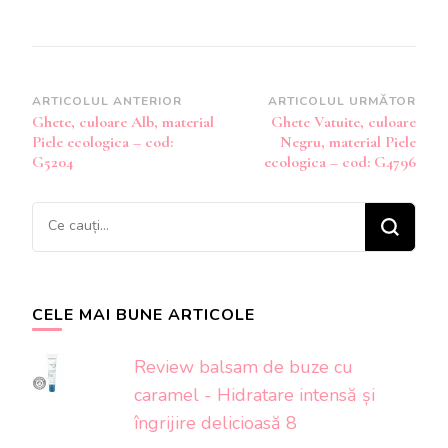
Navigare
ARTICOLUL ANTERIOR
ARTICOLUL URMĂTOR
Ghete, culoare Alb, material
Ghete Vatuite, culoare
în
Piele ecologica – cod:
Negru, material Piele
articole
G5204
ecologica – cod: G4796
Cauți
ceva?
CELE MAI BUNE ARTICOLE
Review balsam de buze cu
caramel - Hidratare intensă și
îngrijire delicioasă 8