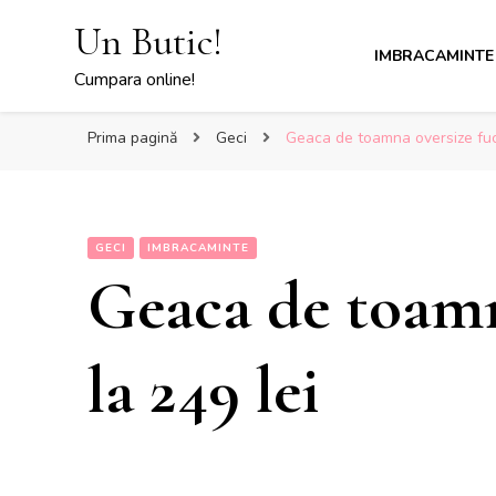
Un Butic!
IMBRACAMINTE
Cumpara online!
Prima pagină
Geci
Geaca de toamna oversize fucs
GECI
IMBRACAMINTE
Geaca de toamn
la 249 lei