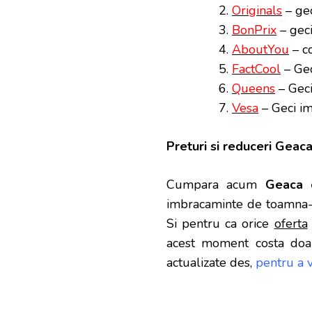
Originals
– ge
BonPrix
– geci
AboutYou
– c
FactCool
– Gec
Queens
– Geci
Vesa
– Geci i
Preturi si reduceri Geac
Cumpara acum
Geaca 
imbracaminte de toamna-ia
Si pentru ca orice
oferta
acest moment costa doar 
actualizate des,
pentru a 