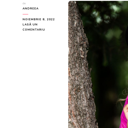
de
ANDREEA
NOIEMBRIE 8, 2022
LASĂ UN
LA
COMENTARIU
GEACA
DE
TOAMNA
OVERSIZE
FUCSIA
LA
249
LEI