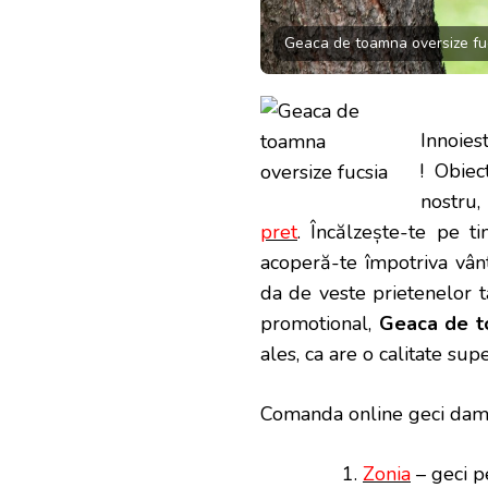
Geaca de toamna oversize fu
Innoies
! Obiec
nostru,
pret
. Încălzește-te pe t
acoperă-te împotriva vânt
da de veste prietenelor ta
promotional,
Geaca de t
ales, ca are o calitate sup
Comanda online geci dama
Zonia
– geci p