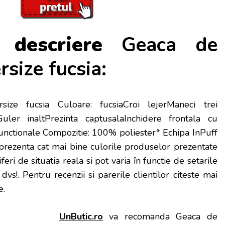
 descriere
Geaca de
size fucsia:
ze fucsia Culoare: fucsiaCroi lejerManeci trei
Guler inaltPrezinta captusalaInchidere frontala cu
nctionale Compozitie: 100% poliester* Echipa InPuff
a prezenta cat mai bine culorile produselor prezentate
feri de situatia reala si pot varia în functie de setarile
 dvs!
. Pentru recenzii si parerile clientilor citeste mai
e.
UnButic.ro
va recomanda Geaca de