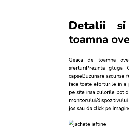
Detalii si
toamna over
Geaca de toamna oversi
sferturiPrezinta gluga 
capseBuzunare ascunse fu
face toate eforturile in 
pe site insa culorile pot di
monitorului/dispozitivului
jos sau da click pe imagin