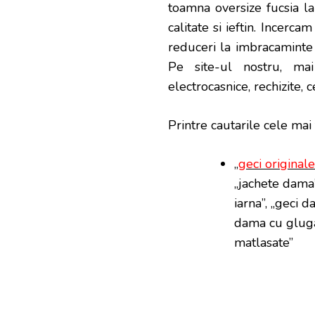
toamna oversize fucsia l
calitate si ieftin. Incerc
reduceri la imbracaminte o
Pe site-ul nostru, mai
electrocasnice, rechizite, c
Printre cautarile cele mai
„
geci originale
„jachete dama”
iarna”, „geci 
dama cu gluga”
matlasate”