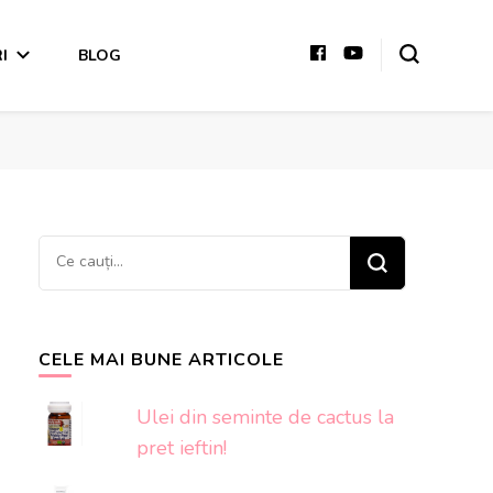
I
BLOG
Cauți
ceva?
CELE MAI BUNE ARTICOLE
Ulei din seminte de cactus la
pret ieftin!