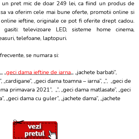
a un pret mic de doar 249 lei, ca fiind un produs de
am sa va oferim cele mai bune oferte, promotii online si
nline ieftine, originale ce pot fi oferite drept cadou.
 gasiti: televizoare LED, sisteme home cinema,
easuri, telefoane, laptopuri.
 frecvente, se numara si:
„, „
geci dama ieftine de iarna
„, „jachete barbati”,
, „cardigane”, „geci dama toamna – iarna”, „”, „geci de
dama primavara 2021”, „”, „geci dama matlasate”, „geci
, „geci dama cu guler”, „jachete dama”, „jachete