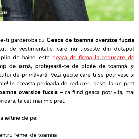
csia
te-ti garderoba cu
Geaca de toamna oversize fucsia
tul de vestimentatie, care nu lipseste din dulapul
 plin de haine, este
geaca de firma la reducere de
imp de iarnă, protejează-te de ploile de toamnă și
ului de primăvară. Vezi gecile care ti se potrivesc si
le! In aceasta perioada de reduceri, gasiti la un pret
oamna oversize fucsia –
ca fiind geaca potrivita, mai
erioara, la cel mai mic pret.
 ieftine de pe:
entru femei de toamna