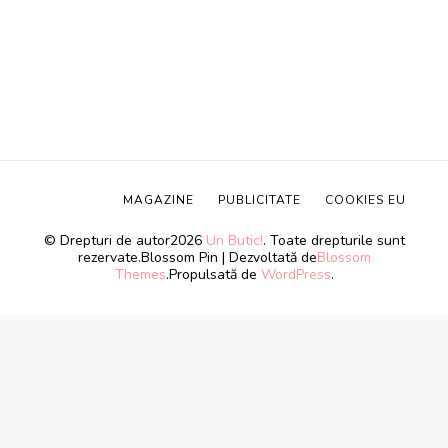
MAGAZINE
PUBLICITATE
COOKIES EU
© Drepturi de autor2026
Un Butic!
. Toate drepturile sunt
rezervate.
Blossom Pin | Dezvoltată de
Blossom
Themes
.Propulsată de
WordPress
.