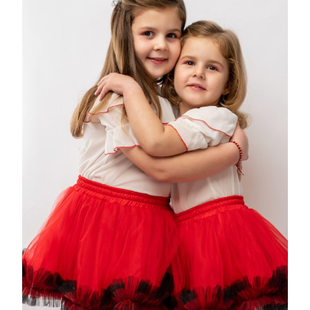
BY
MALIKA
FASHION
LA
130
LEI