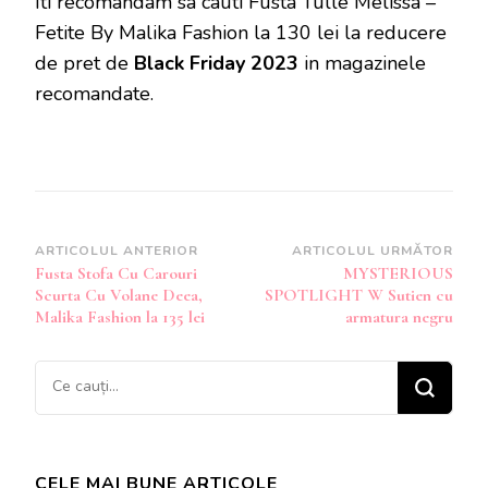
Iti recomandam sa cauti Fusta Tulle Melissa –
Fetite By Malika Fashion la 130 lei la reducere
de pret de
Black Friday 2023
in magazinele
recomandate.
Navigare
ARTICOLUL ANTERIOR
ARTICOLUL URMĂTOR
Fusta Stofa Cu Carouri
MYSTERIOUS
în
Scurta Cu Volane Deea,
SPOTLIGHT W Sutien cu
articole
Malika Fashion la 135 lei
armatura negru
Cauți
ceva?
CELE MAI BUNE ARTICOLE